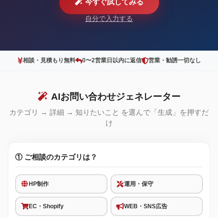
今すぐ試してみる
自分で入力する
相談・見積もり無料
0〜2営業日以内に返信
営業・勧誘一切なし
AIお問い合わせジェネレーター
カテゴリ → 詳細 → 知りたいこと を選んで「生成」を押すだ
け
① ご相談のカテゴリは？
HP制作
運用・保守
EC・Shopify
WEB・SNS広告