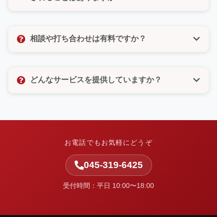
びいただけるので、電話が苦手な方もご安心くださ
い。
いいえ、決してありません。許可のないメルマガ登録
なども一切いたしませんので、ご安心ください。お客
相談や打ち合わせは有料ですか？
様の個人情報は厳重に管理し、お問い合わせ対応以外
の目的では使用いたしません。
相談や打ち合わせは無料です。お客様のお悩みやご要
望をしっかりとお聞きし、最適なご提案をさせていた
どんなサービスを提供していますか？
だきます。お気軽にお問い合わせください。
中小企業の集客と業務改善を支援しています。ホーム
ページ制作・Web改善・広告運用・SEO・AI活用支
援・システム開発・運用保守など、Webまわりの課題
を整理し、実行まで伴走します。
お電話でもお気軽にどうぞ
045-319-6425
受付時間：平日 10:00〜18:00