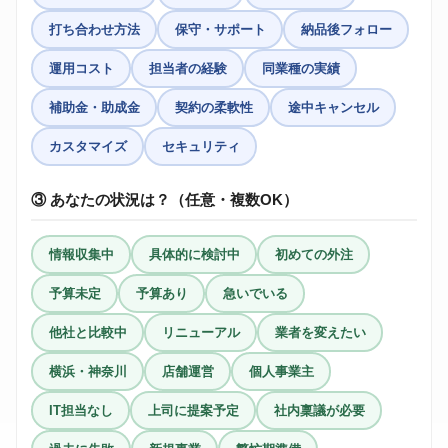
打ち合わせ方法
保守・サポート
納品後フォロー
運用コスト
担当者の経験
同業種の実績
補助金・助成金
契約の柔軟性
途中キャンセル
カスタマイズ
セキュリティ
③ あなたの状況は？（任意・複数OK）
情報収集中
具体的に検討中
初めての外注
予算未定
予算あり
急いでいる
他社と比較中
リニューアル
業者を変えたい
横浜・神奈川
店舗運営
個人事業主
IT担当なし
上司に提案予定
社内稟議が必要