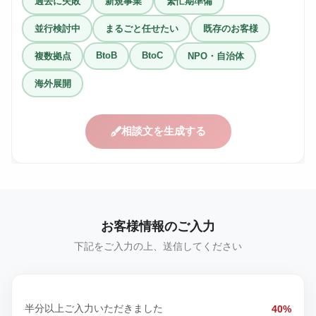
過去に失敗
新規事業
繁忙期準備
並行検討中
まるごと任せたい
既存のお客様
BtoB
BtoC
複数拠点
NPO・自治体
海外展開
相談文を生成する
お客様情報のご入力
下記をご入力の上、送信してください
半分以上ご入力いただきました
40%