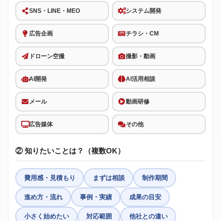
SNS・LINE・MEO
システム開発
広告企画
チラシ・CM
ドローン空撮
撮影・動画
AI開発
AI活用相談
メール
動画研修
広告媒体
その他
② 知りたいことは？（複数OK）
費用感・見積もり
まずは相談
制作期間
進め方・流れ
事例・実績
成果の目安
小さく始めたい
対応範囲
他社との違い