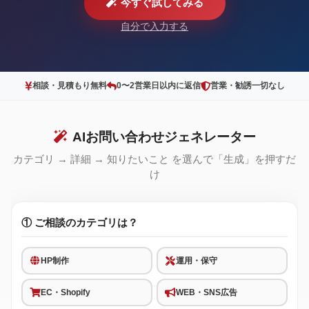
今すぐ試してみる
自分で入力する
相談・見積もり無料
0〜2営業日以内に返信
営業・勧誘一切なし
AIお問い合わせジェネレーター
カテゴリ → 詳細 → 知りたいこと を選んで「生成」を押すだ
け
① ご相談のカテゴリは？
HP制作
運用・保守
EC・Shopify
WEB・SNS広告