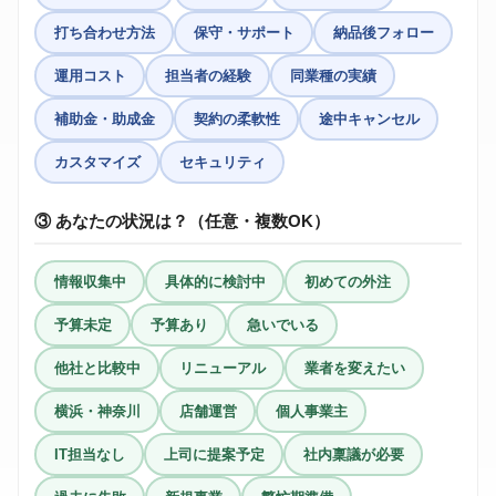
打ち合わせ方法
保守・サポート
納品後フォロー
運用コスト
担当者の経験
同業種の実績
補助金・助成金
契約の柔軟性
途中キャンセル
カスタマイズ
セキュリティ
③ あなたの状況は？（任意・複数OK）
情報収集中
具体的に検討中
初めての外注
予算未定
予算あり
急いでいる
他社と比較中
リニューアル
業者を変えたい
横浜・神奈川
店舗運営
個人事業主
IT担当なし
上司に提案予定
社内稟議が必要