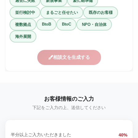
過去に失敗
新規事業
繁忙期準備
並行検討中
まるごと任せたい
既存のお客様
BtoB
BtoC
複数拠点
NPO・自治体
海外展開
相談文を生成する
お客様情報のご入力
下記をご入力の上、送信してください
半分以上ご入力いただきました
40%