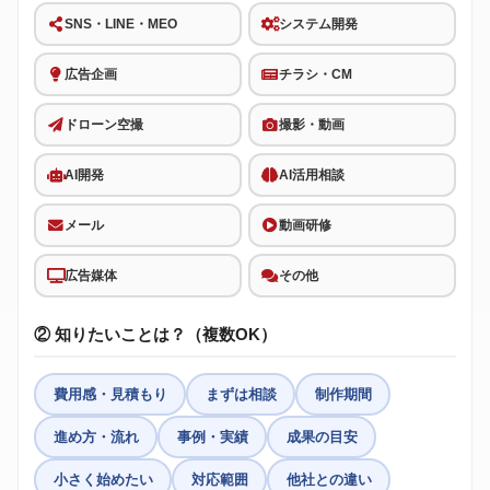
SNS・LINE・MEO
システム開発
広告企画
チラシ・CM
ドローン空撮
撮影・動画
AI開発
AI活用相談
メール
動画研修
広告媒体
その他
② 知りたいことは？（複数OK）
費用感・見積もり
まずは相談
制作期間
進め方・流れ
事例・実績
成果の目安
小さく始めたい
対応範囲
他社との違い