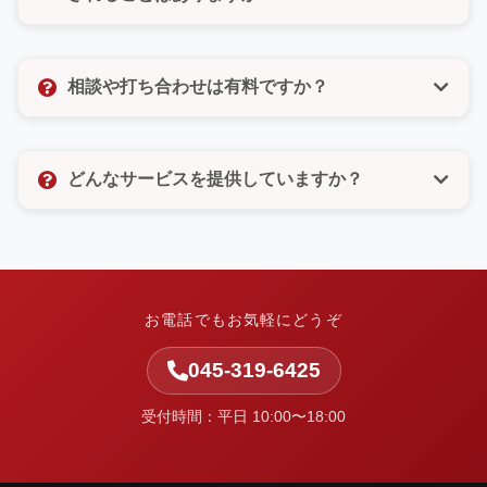
びいただけるので、電話が苦手な方もご安心くださ
い。
いいえ、決してありません。許可のないメルマガ登録
なども一切いたしませんので、ご安心ください。お客
相談や打ち合わせは有料ですか？
様の個人情報は厳重に管理し、お問い合わせ対応以外
の目的では使用いたしません。
相談や打ち合わせは無料です。お客様のお悩みやご要
望をしっかりとお聞きし、最適なご提案をさせていた
どんなサービスを提供していますか？
だきます。お気軽にお問い合わせください。
中小企業の集客と業務改善を支援しています。ホーム
ページ制作・Web改善・広告運用・SEO・AI活用支
援・システム開発・運用保守など、Webまわりの課題
を整理し、実行まで伴走します。
お電話でもお気軽にどうぞ
045-319-6425
受付時間：平日 10:00〜18:00