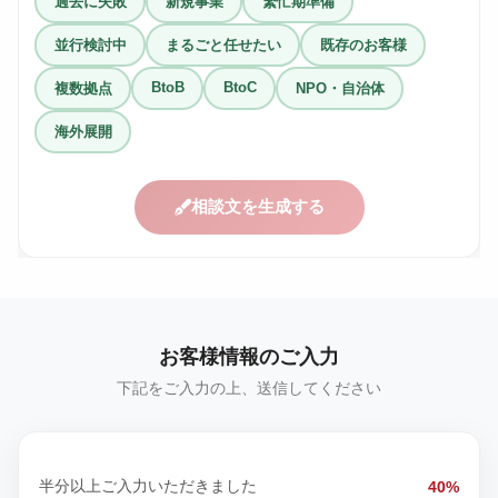
過去に失敗
新規事業
繁忙期準備
並行検討中
まるごと任せたい
既存のお客様
BtoB
BtoC
複数拠点
NPO・自治体
海外展開
相談文を生成する
お客様情報のご入力
下記をご入力の上、送信してください
半分以上ご入力いただきました
40%