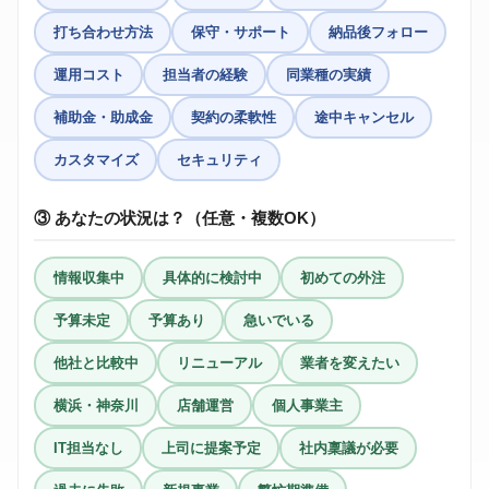
打ち合わせ方法
保守・サポート
納品後フォロー
運用コスト
担当者の経験
同業種の実績
補助金・助成金
契約の柔軟性
途中キャンセル
カスタマイズ
セキュリティ
③ あなたの状況は？（任意・複数OK）
情報収集中
具体的に検討中
初めての外注
予算未定
予算あり
急いでいる
他社と比較中
リニューアル
業者を変えたい
横浜・神奈川
店舗運営
個人事業主
IT担当なし
上司に提案予定
社内稟議が必要