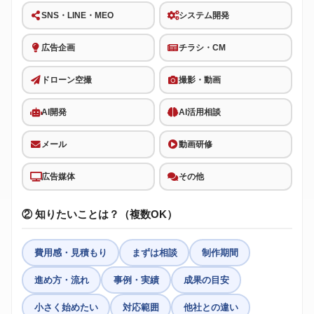
SNS・LINE・MEO
システム開発
広告企画
チラシ・CM
ドローン空撮
撮影・動画
AI開発
AI活用相談
メール
動画研修
広告媒体
その他
② 知りたいことは？（複数OK）
費用感・見積もり
まずは相談
制作期間
進め方・流れ
事例・実績
成果の目安
小さく始めたい
対応範囲
他社との違い