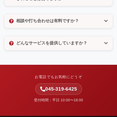
びいただけるので、電話が苦手な方もご安心くださ
い。
いいえ、決してありません。許可のないメルマガ登録
なども一切いたしませんので、ご安心ください。お客
相談や打ち合わせは有料ですか？
様の個人情報は厳重に管理し、お問い合わせ対応以外
の目的では使用いたしません。
相談や打ち合わせは無料です。お客様のお悩みやご要
望をしっかりとお聞きし、最適なご提案をさせていた
どんなサービスを提供していますか？
だきます。お気軽にお問い合わせください。
中小企業の集客と業務改善を支援しています。ホーム
ページ制作・Web改善・広告運用・SEO・AI活用支
援・システム開発・運用保守など、Webまわりの課題
を整理し、実行まで伴走します。
お電話でもお気軽にどうぞ
045-319-6425
受付時間：平日 10:00〜18:00