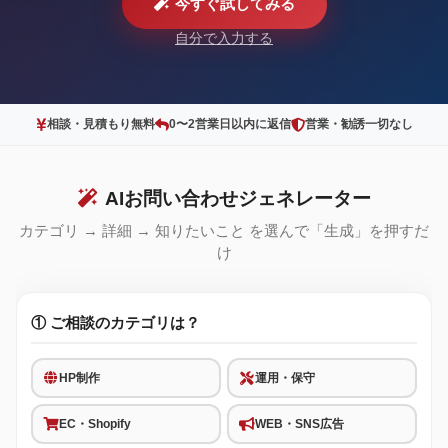
今すぐ試してみる
自分で入力する
相談・見積もり無料
0〜2営業日以内に返信
営業・勧誘一切なし
AIお問い合わせジェネレーター
カテゴリ → 詳細 → 知りたいこと を選んで「生成」を押すだ
け
① ご相談のカテゴリは？
HP制作
運用・保守
EC・Shopify
WEB・SNS広告