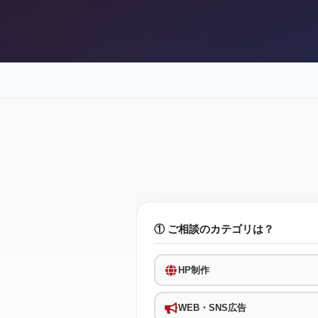
① ご相談のカテゴリは？
HP制作
WEB・SNS広告