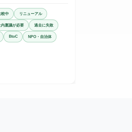
比較中
リニューアル
社内稟議が必要
過去に失敗
BtoC
NPO・自治体