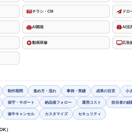
チラシ・CM
ドロ
AI開発
AI活
動画研修
広告
制作期間
進め方・流れ
事例・実績
成果の目安
小
保守・サポート
納品後フォロー
運用コスト
担当者の経
途中キャンセル
カスタマイズ
セキュリティ
OK）