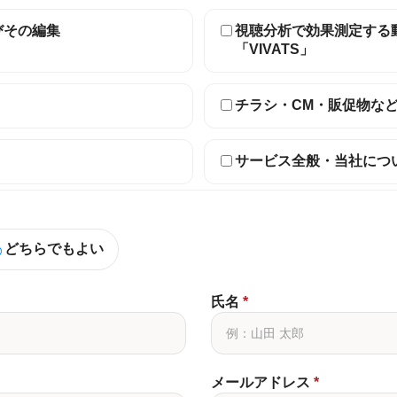
びその編集
視聴分析で効果測定する
「VIVATS」
チラシ・CM・販促物な
サービス全般・当社につ
どちらでもよい
氏名
*
メールアドレス
*