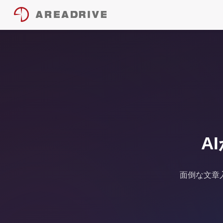
A
面倒な文章