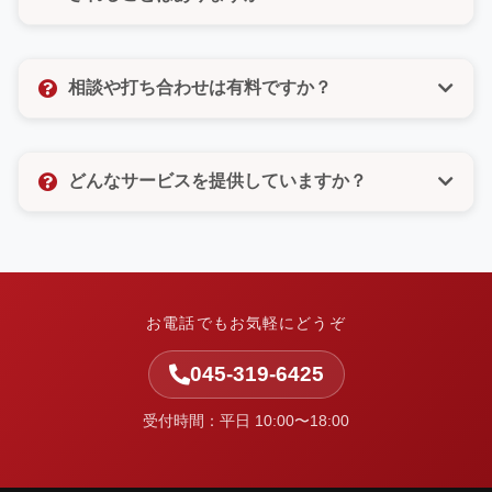
びいただけるので、電話が苦手な方もご安心くださ
い。
いいえ、決してありません。許可のないメルマガ登録
なども一切いたしませんので、ご安心ください。お客
相談や打ち合わせは有料ですか？
様の個人情報は厳重に管理し、お問い合わせ対応以外
の目的では使用いたしません。
相談や打ち合わせは無料です。お客様のお悩みやご要
望をしっかりとお聞きし、最適なご提案をさせていた
どんなサービスを提供していますか？
だきます。お気軽にお問い合わせください。
中小企業の集客と業務改善を支援しています。ホーム
ページ制作・Web改善・広告運用・SEO・AI活用支
援・システム開発・運用保守など、Webまわりの課題
を整理し、実行まで伴走します。
お電話でもお気軽にどうぞ
045-319-6425
受付時間：平日 10:00〜18:00