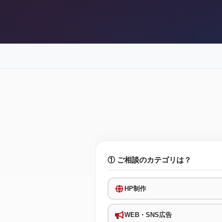
① ご相談のカテゴリは？
HP制作
WEB・SNS広告