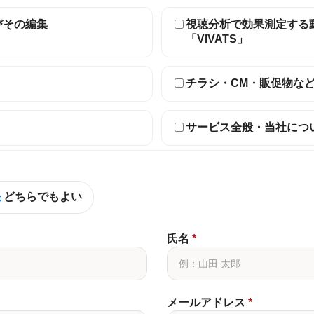
びその編集
視聴分析で効果測定する
「VIVATS」
チラシ・CM・販促物な
サービス全般・当社につ
どちらでもよい
氏名
*
メールアドレス
*