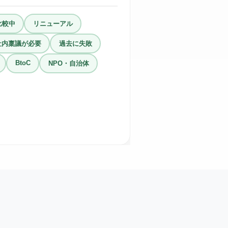
比較中
リニューアル
社内稟議が必要
過去に失敗
BtoC
NPO・自治体