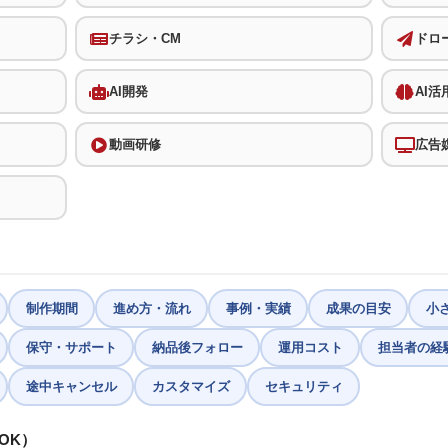
チラシ・CM
ドロ
AI開発
AI活
動画研修
広告
制作期間
進め方・流れ
事例・実績
成果の目安
小
保守・サポート
納品後フォロー
運用コスト
担当者の経
途中キャンセル
カスタマイズ
セキュリティ
OK）