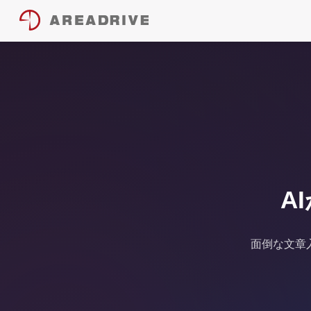
A
面倒な文章