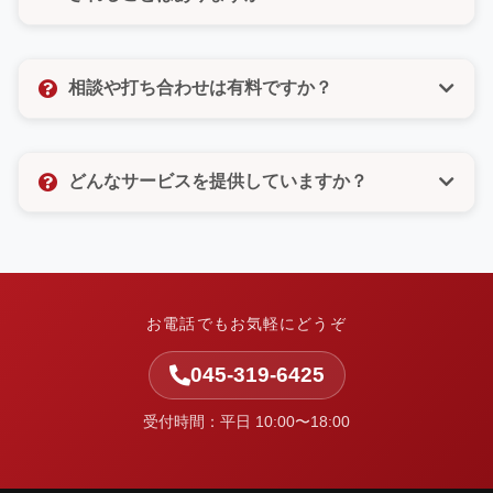
びいただけるので、電話が苦手な方もご安心くださ
い。
いいえ、決してありません。許可のないメルマガ登録
なども一切いたしませんので、ご安心ください。お客
相談や打ち合わせは有料ですか？
様の個人情報は厳重に管理し、お問い合わせ対応以外
の目的では使用いたしません。
相談や打ち合わせは無料です。お客様のお悩みやご要
望をしっかりとお聞きし、最適なご提案をさせていた
どんなサービスを提供していますか？
だきます。お気軽にお問い合わせください。
中小企業の集客と業務改善を支援しています。ホーム
ページ制作・Web改善・広告運用・SEO・AI活用支
援・システム開発・運用保守など、Webまわりの課題
を整理し、実行まで伴走します。
お電話でもお気軽にどうぞ
045-319-6425
受付時間：平日 10:00〜18:00