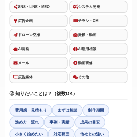
SNS・LINE・MEO
システム開発
広告企画
チラシ・CM
ドローン空撮
撮影・動画
AI開発
AI活用相談
メール
動画研修
広告媒体
その他
② 知りたいことは？（複数OK）
費用感・見積もり
まずは相談
制作期間
進め方・流れ
事例・実績
成果の目安
小さく始めたい
対応範囲
他社との違い