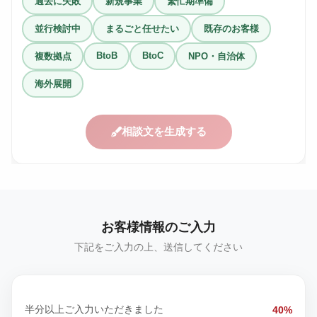
過去に失敗
新規事業
繁忙期準備
並行検討中
まるごと任せたい
既存のお客様
BtoB
BtoC
複数拠点
NPO・自治体
海外展開
相談文を生成する
お客様情報のご入力
下記をご入力の上、送信してください
半分以上ご入力いただきました
40%