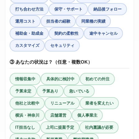
打ち合わせ方法
保守・サポート
納品後フォロー
運用コスト
担当者の経験
同業種の実績
補助金・助成金
契約の柔軟性
途中キャンセル
カスタマイズ
セキュリティ
③ あなたの状況は？（任意・複数OK）
情報収集中
具体的に検討中
初めての外注
予算未定
予算あり
急いでいる
他社と比較中
リニューアル
業者を変えたい
横浜・神奈川
店舗運営
個人事業主
IT担当なし
上司に提案予定
社内稟議が必要