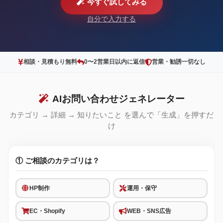
今すぐ試してみる
自分で入力する
相談・見積もり無料
0〜2営業日以内に返信
営業・勧誘一切なし
AIお問い合わせジェネレーター
カテゴリ → 詳細 → 知りたいこと を選んで「生成」を押すだ
け
① ご相談のカテゴリは？
HP制作
運用・保守
EC・Shopify
WEB・SNS広告