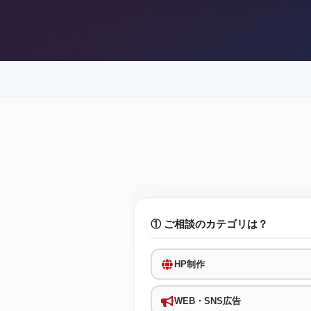
① ご相談のカテゴリは？
HP制作
WEB・SNS広告