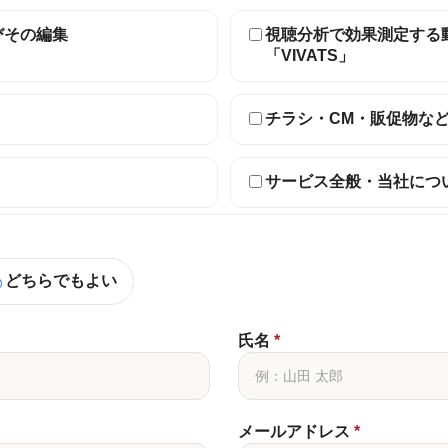
びその編集
視聴分析で効果測定する
「VIVATS」
チラシ・CM・販促物な
サービス全般・当社につ
どちらでもよい
氏名
*
メールアドレス
*