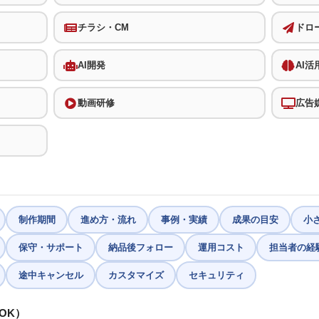
チラシ・CM
ドロ
AI開発
AI活
動画研修
広告
制作期間
進め方・流れ
事例・実績
成果の目安
小
保守・サポート
納品後フォロー
運用コスト
担当者の経
途中キャンセル
カスタマイズ
セキュリティ
OK）