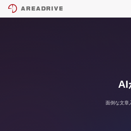
A
面倒な文章