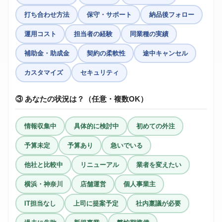
打ち合わせ方法
保守・サポート
納品後フォロー
運用コスト
担当者の経験
同業種の実績
補助金・助成金
契約の柔軟性
途中キャンセル
カスタマイズ
セキュリティ
③ あなたの状況は？（任意・複数OK）
情報収集中
具体的に検討中
初めての外注
予算未定
予算あり
急いでいる
他社と比較中
リニューアル
業者を変えたい
横浜・神奈川
店舗運営
個人事業主
IT担当なし
上司に提案予定
社内稟議が必要