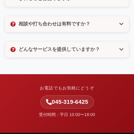
びいただけるので、電話が苦手な方もご安心くださ
い。
いいえ、決してありません。許可のないメルマガ登録
なども一切いたしませんので、ご安心ください。お客
相談や打ち合わせは有料ですか？
様の個人情報は厳重に管理し、お問い合わせ対応以外
の目的では使用いたしません。
相談や打ち合わせは無料です。お客様のお悩みやご要
望をしっかりとお聞きし、最適なご提案をさせていた
どんなサービスを提供していますか？
だきます。お気軽にお問い合わせください。
中小企業の集客と業務改善を支援しています。ホーム
ページ制作・Web改善・広告運用・SEO・AI活用支
援・システム開発・運用保守など、Webまわりの課題
を整理し、実行まで伴走します。
お電話でもお気軽にどうぞ
045-319-6425
受付時間：平日 10:00〜18:00