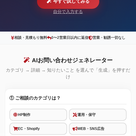
今すぐ試してみる
自分で入力する
相談・見積もり無料
0〜2営業日以内に返信
営業・勧誘一切なし
AIお問い合わせジェネレーター
カテゴリ → 詳細 → 知りたいこと を選んで「生成」を押すだ
け
① ご相談のカテゴリは？
HP制作
運用・保守
EC・Shopify
WEB・SNS広告