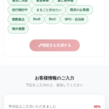
過去に失敗
新規事業
繁忙期準備
並行検討中
まるごと任せたい
既存のお客様
BtoB
BtoC
複数拠点
NPO・自治体
海外展開
相談文を生成する
お客様情報のご入力
下記をご入力の上、送信してください
半分以上ご入力いただきました
40%