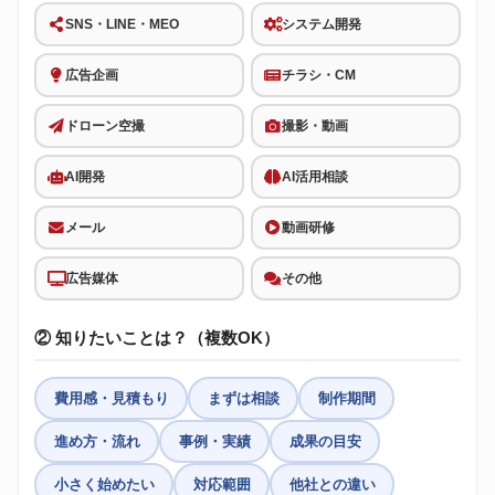
SNS・LINE・MEO
システム開発
広告企画
チラシ・CM
ドローン空撮
撮影・動画
AI開発
AI活用相談
メール
動画研修
広告媒体
その他
② 知りたいことは？（複数OK）
費用感・見積もり
まずは相談
制作期間
進め方・流れ
事例・実績
成果の目安
小さく始めたい
対応範囲
他社との違い