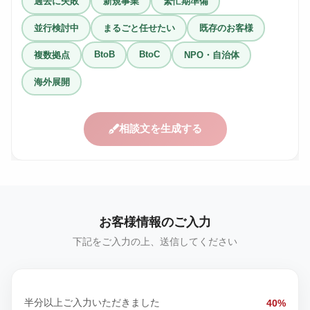
過去に失敗
新規事業
繁忙期準備
並行検討中
まるごと任せたい
既存のお客様
BtoB
BtoC
複数拠点
NPO・自治体
海外展開
相談文を生成する
お客様情報のご入力
下記をご入力の上、送信してください
半分以上ご入力いただきました
40%