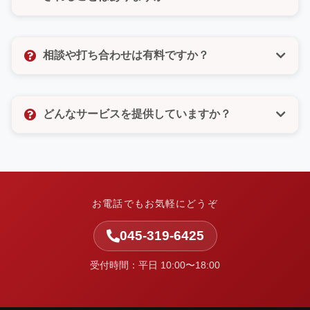
びいただけるので、電話が苦手な方もご安心くださ
い。
いいえ、決してありません。許可のないメルマガ登録
なども一切いたしませんので、ご安心ください。お客
相談や打ち合わせは有料ですか？
様の個人情報は厳重に管理し、お問い合わせ対応以外
の目的では使用いたしません。
相談や打ち合わせは無料です。お客様のお悩みやご要
望をしっかりとお聞きし、最適なご提案をさせていた
どんなサービスを提供していますか？
だきます。お気軽にお問い合わせください。
中小企業の集客と業務改善を支援しています。ホーム
ページ制作・Web改善・広告運用・SEO・AI活用支
援・システム開発・運用保守など、Webまわりの課題
を整理し、実行まで伴走します。
お電話でもお気軽にどうぞ
045-319-6425
受付時間：平日 10:00〜18:00