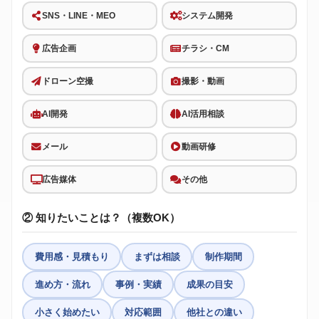
SNS・LINE・MEO
システム開発
広告企画
チラシ・CM
ドローン空撮
撮影・動画
AI開発
AI活用相談
メール
動画研修
広告媒体
その他
② 知りたいことは？（複数OK）
費用感・見積もり
まずは相談
制作期間
進め方・流れ
事例・実績
成果の目安
小さく始めたい
対応範囲
他社との違い