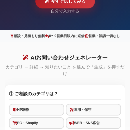
今すぐ試してみる
自分で入力する
相談・見積もり無料
0〜2営業日以内に返信
営業・勧誘一切なし
AIお問い合わせジェネレーター
カテゴリ → 詳細 → 知りたいこと を選んで「生成」を押すだ
け
① ご相談のカテゴリは？
HP制作
運用・保守
EC・Shopify
WEB・SNS広告