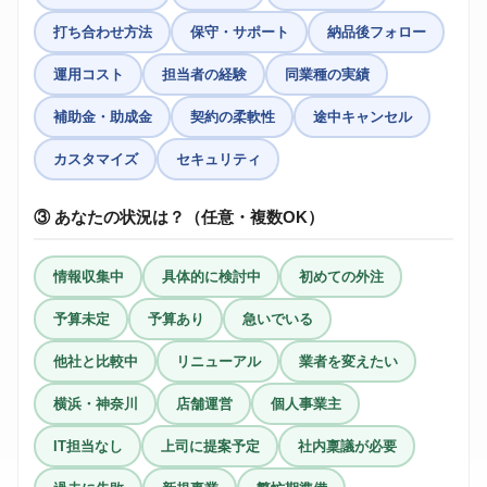
打ち合わせ方法
保守・サポート
納品後フォロー
運用コスト
担当者の経験
同業種の実績
補助金・助成金
契約の柔軟性
途中キャンセル
カスタマイズ
セキュリティ
③ あなたの状況は？（任意・複数OK）
情報収集中
具体的に検討中
初めての外注
予算未定
予算あり
急いでいる
他社と比較中
リニューアル
業者を変えたい
横浜・神奈川
店舗運営
個人事業主
IT担当なし
上司に提案予定
社内稟議が必要