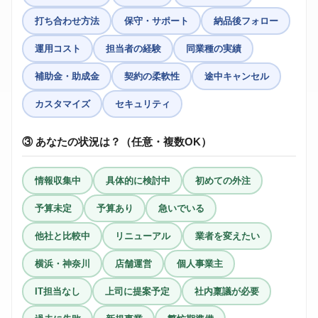
打ち合わせ方法
保守・サポート
納品後フォロー
運用コスト
担当者の経験
同業種の実績
補助金・助成金
契約の柔軟性
途中キャンセル
カスタマイズ
セキュリティ
③ あなたの状況は？（任意・複数OK）
情報収集中
具体的に検討中
初めての外注
予算未定
予算あり
急いでいる
他社と比較中
リニューアル
業者を変えたい
横浜・神奈川
店舗運営
個人事業主
IT担当なし
上司に提案予定
社内稟議が必要