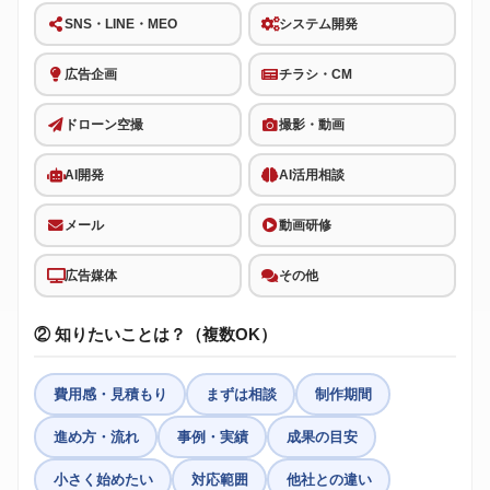
SNS・LINE・MEO
システム開発
広告企画
チラシ・CM
ドローン空撮
撮影・動画
AI開発
AI活用相談
メール
動画研修
広告媒体
その他
② 知りたいことは？（複数OK）
費用感・見積もり
まずは相談
制作期間
進め方・流れ
事例・実績
成果の目安
小さく始めたい
対応範囲
他社との違い