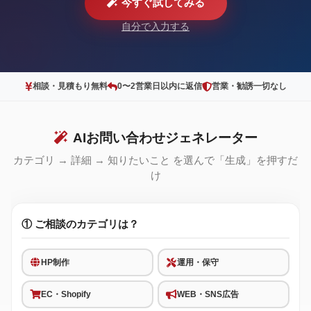
今すぐ試してみる
自分で入力する
相談・見積もり無料
0〜2営業日以内に返信
営業・勧誘一切なし
AIお問い合わせジェネレーター
カテゴリ → 詳細 → 知りたいこと を選んで「生成」を押すだ
け
① ご相談のカテゴリは？
HP制作
運用・保守
EC・Shopify
WEB・SNS広告