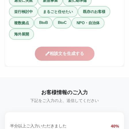
過去に失敗
新規事業
繁忙期準備
並行検討中
まるごと任せたい
既存のお客様
BtoB
BtoC
複数拠点
NPO・自治体
海外展開
相談文を生成する
お客様情報のご入力
下記をご入力の上、送信してください
半分以上ご入力いただきました
40%