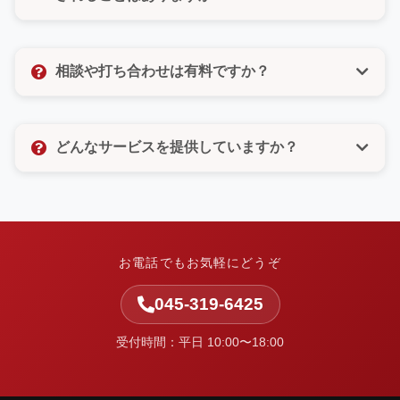
びいただけるので、電話が苦手な方もご安心くださ
い。
いいえ、決してありません。許可のないメルマガ登録
なども一切いたしませんので、ご安心ください。お客
相談や打ち合わせは有料ですか？
様の個人情報は厳重に管理し、お問い合わせ対応以外
の目的では使用いたしません。
相談や打ち合わせは無料です。お客様のお悩みやご要
望をしっかりとお聞きし、最適なご提案をさせていた
どんなサービスを提供していますか？
だきます。お気軽にお問い合わせください。
中小企業の集客と業務改善を支援しています。ホーム
ページ制作・Web改善・広告運用・SEO・AI活用支
援・システム開発・運用保守など、Webまわりの課題
を整理し、実行まで伴走します。
お電話でもお気軽にどうぞ
045-319-6425
受付時間：平日 10:00〜18:00