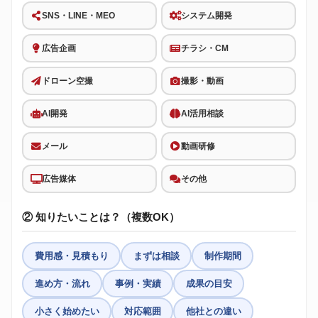
SNS・LINE・MEO
システム開発
広告企画
チラシ・CM
ドローン空撮
撮影・動画
AI開発
AI活用相談
メール
動画研修
広告媒体
その他
② 知りたいことは？（複数OK）
費用感・見積もり
まずは相談
制作期間
進め方・流れ
事例・実績
成果の目安
小さく始めたい
対応範囲
他社との違い