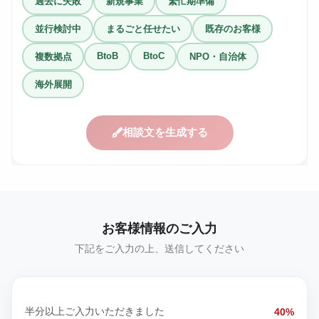
過去に失敗
新規事業
繁忙期準備
並行検討中
まるごと任せたい
既存のお客様
BtoB
BtoC
複数拠点
NPO・自治体
海外展開
相談文を生成する
お客様情報のご入力
下記をご入力の上、送信してください
半分以上ご入力いただきました
40%