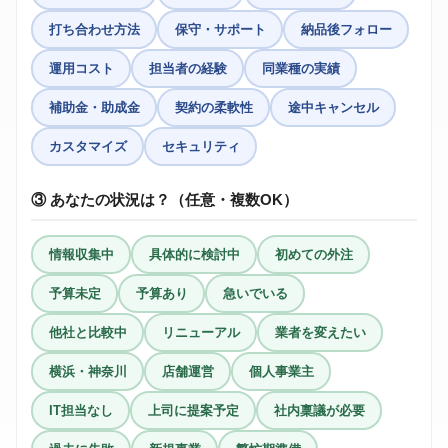
打ち合わせ方法
保守・サポート
納品後フォロー
運用コスト
担当者の経験
同業種の実績
補助金・助成金
契約の柔軟性
途中キャンセル
カスタマイズ
セキュリティ
③ あなたの状況は？（任意・複数OK）
情報収集中
具体的に検討中
初めての外注
予算未定
予算あり
急いでいる
他社と比較中
リニューアル
業者を変えたい
横浜・神奈川
店舗運営
個人事業主
IT担当なし
上司に提案予定
社内稟議が必要