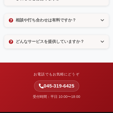
びいただけるので、電話が苦手な方もご安心くださ
い。
いいえ、決してありません。許可のないメルマガ登録
なども一切いたしませんので、ご安心ください。お客
相談や打ち合わせは有料ですか？
様の個人情報は厳重に管理し、お問い合わせ対応以外
の目的では使用いたしません。
相談や打ち合わせは無料です。お客様のお悩みやご要
望をしっかりとお聞きし、最適なご提案をさせていた
どんなサービスを提供していますか？
だきます。お気軽にお問い合わせください。
中小企業の集客と業務改善を支援しています。ホーム
ページ制作・Web改善・広告運用・SEO・AI活用支
援・システム開発・運用保守など、Webまわりの課題
を整理し、実行まで伴走します。
お電話でもお気軽にどうぞ
045-319-6425
受付時間：平日 10:00〜18:00