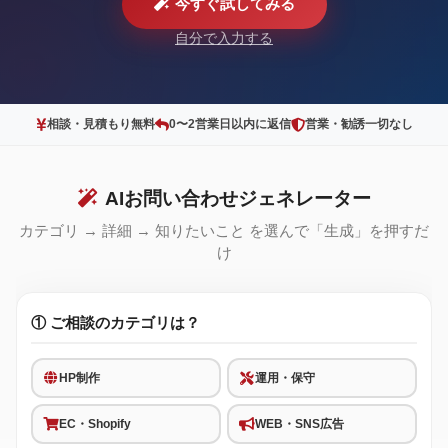
今すぐ試してみる
自分で入力する
相談・見積もり無料
0〜2営業日以内に返信
営業・勧誘一切なし
AIお問い合わせジェネレーター
カテゴリ → 詳細 → 知りたいこと を選んで「生成」を押すだ
け
① ご相談のカテゴリは？
HP制作
運用・保守
EC・Shopify
WEB・SNS広告