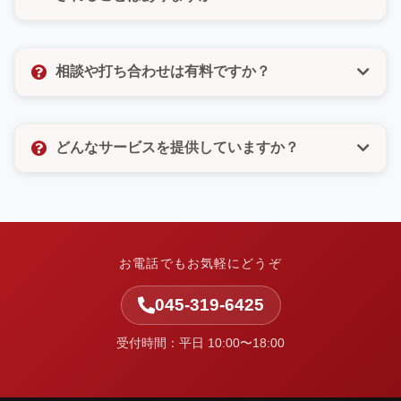
びいただけるので、電話が苦手な方もご安心くださ
い。
いいえ、決してありません。許可のないメルマガ登録
なども一切いたしませんので、ご安心ください。お客
相談や打ち合わせは有料ですか？
様の個人情報は厳重に管理し、お問い合わせ対応以外
の目的では使用いたしません。
相談や打ち合わせは無料です。お客様のお悩みやご要
望をしっかりとお聞きし、最適なご提案をさせていた
どんなサービスを提供していますか？
だきます。お気軽にお問い合わせください。
中小企業の集客と業務改善を支援しています。ホーム
ページ制作・Web改善・広告運用・SEO・AI活用支
援・システム開発・運用保守など、Webまわりの課題
を整理し、実行まで伴走します。
お電話でもお気軽にどうぞ
045-319-6425
受付時間：平日 10:00〜18:00