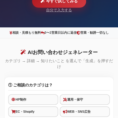
今すぐ試してみる
自分で入力する
相談・見積もり無料
0〜2営業日以内に返信
営業・勧誘一切なし
AIお問い合わせジェネレーター
カテゴリ → 詳細 → 知りたいこと を選んで「生成」を押すだ
け
① ご相談のカテゴリは？
HP制作
運用・保守
EC・Shopify
WEB・SNS広告