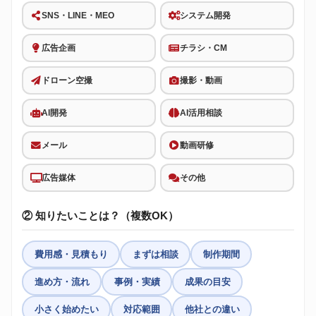
SNS・LINE・MEO
システム開発
広告企画
チラシ・CM
ドローン空撮
撮影・動画
AI開発
AI活用相談
メール
動画研修
広告媒体
その他
② 知りたいことは？（複数OK）
費用感・見積もり
まずは相談
制作期間
進め方・流れ
事例・実績
成果の目安
小さく始めたい
対応範囲
他社との違い