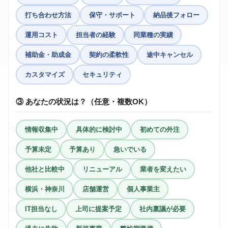
打ち合わせ方法
保守・サポート
納品後フォロー
運用コスト
担当者の経験
同業種の実績
補助金・助成金
契約の柔軟性
途中キャンセル
カスタマイズ
セキュリティ
③ あなたの状況は？（任意・複数OK）
情報収集中
具体的に検討中
初めての外注
予算未定
予算あり
急いでいる
他社と比較中
リニューアル
業者を変えたい
横浜・神奈川
店舗運営
個人事業主
IT担当なし
上司に提案予定
社内稟議が必要