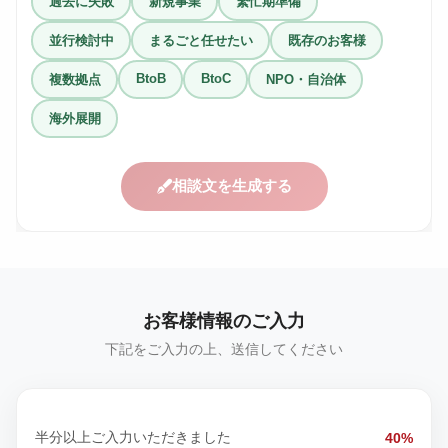
過去に失敗
新規事業
繁忙期準備
並行検討中
まるごと任せたい
既存のお客様
BtoB
BtoC
複数拠点
NPO・自治体
海外展開
相談文を生成する
お客様情報のご入力
下記をご入力の上、送信してください
半分以上ご入力いただきました
40%