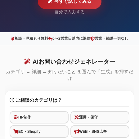
今すぐ試してみる
自分で入力する
相談・見積もり無料
0〜2営業日以内に返信
営業・勧誘一切なし
AIお問い合わせジェネレーター
カテゴリ → 詳細 → 知りたいこと を選んで「生成」を押すだ
け
① ご相談のカテゴリは？
HP制作
運用・保守
EC・Shopify
WEB・SNS広告