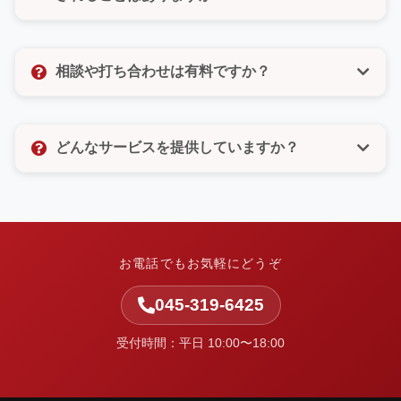
びいただけるので、電話が苦手な方もご安心くださ
い。
いいえ、決してありません。許可のないメルマガ登録
なども一切いたしませんので、ご安心ください。お客
相談や打ち合わせは有料ですか？
様の個人情報は厳重に管理し、お問い合わせ対応以外
の目的では使用いたしません。
相談や打ち合わせは無料です。お客様のお悩みやご要
望をしっかりとお聞きし、最適なご提案をさせていた
どんなサービスを提供していますか？
だきます。お気軽にお問い合わせください。
中小企業の集客と業務改善を支援しています。ホーム
ページ制作・Web改善・広告運用・SEO・AI活用支
援・システム開発・運用保守など、Webまわりの課題
を整理し、実行まで伴走します。
お電話でもお気軽にどうぞ
045-319-6425
受付時間：平日 10:00〜18:00