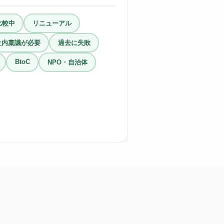
比較中
リニューアル
社内稟議が必要
過去に失敗
BtoC
NPO・自治体