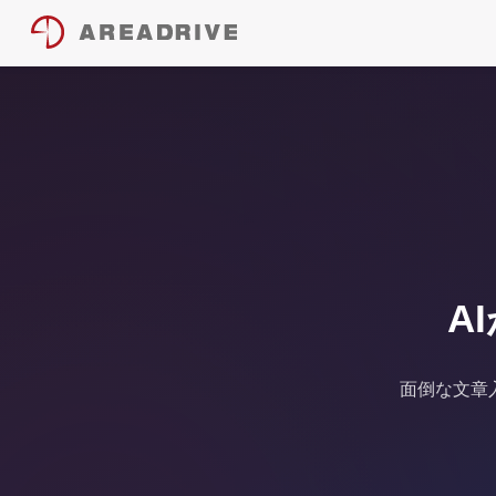
A
面倒な文章