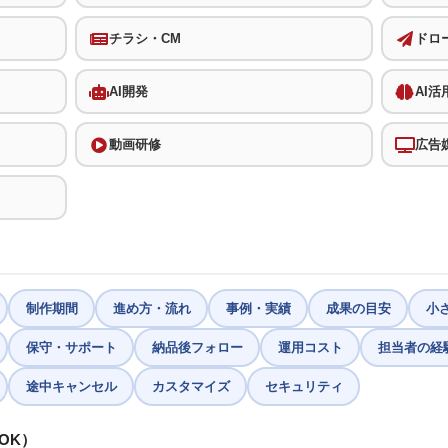
チラシ・CM
ドロ
AI開発
AI活
動画研修
広告
制作期間
進め方・流れ
事例・実績
成果の目安
小
保守・サポート
納品後フォロー
運用コスト
担当者の経
途中キャンセル
カスタマイズ
セキュリティ
OK）