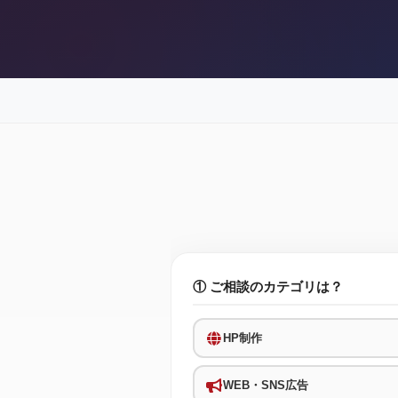
① ご相談のカテゴリは？
HP制作
WEB・SNS広告