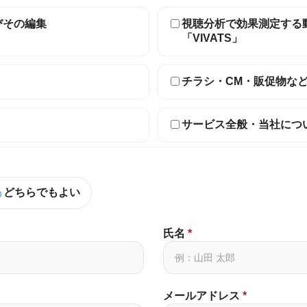
びその編集
視聴分析で効果測定する
「VIVATS」
チラシ・CM・販促物な
サービス全般・当社につ
どちらでもよい
氏名
*
メールアドレス
*