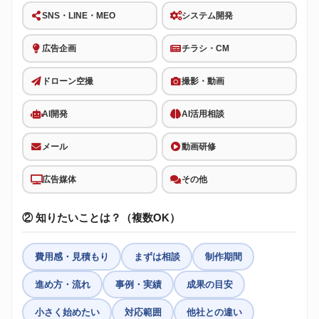
SNS・LINE・MEO
システム開発
広告企画
チラシ・CM
ドローン空撮
撮影・動画
AI開発
AI活用相談
メール
動画研修
広告媒体
その他
② 知りたいことは？（複数OK）
費用感・見積もり
まずは相談
制作期間
進め方・流れ
事例・実績
成果の目安
小さく始めたい
対応範囲
他社との違い