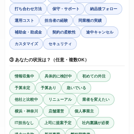
打ち合わせ方法
保守・サポート
納品後フォロー
運用コスト
担当者の経験
同業種の実績
補助金・助成金
契約の柔軟性
途中キャンセル
カスタマイズ
セキュリティ
③ あなたの状況は？（任意・複数OK）
情報収集中
具体的に検討中
初めての外注
予算未定
予算あり
急いでいる
他社と比較中
リニューアル
業者を変えたい
横浜・神奈川
店舗運営
個人事業主
IT担当なし
上司に提案予定
社内稟議が必要