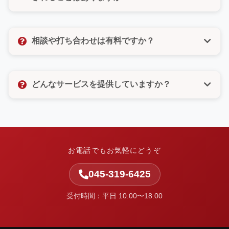
びいただけるので、電話が苦手な方もご安心くださ
い。
いいえ、決してありません。許可のないメルマガ登録
なども一切いたしませんので、ご安心ください。お客
相談や打ち合わせは有料ですか？
様の個人情報は厳重に管理し、お問い合わせ対応以外
の目的では使用いたしません。
相談や打ち合わせは無料です。お客様のお悩みやご要
望をしっかりとお聞きし、最適なご提案をさせていた
どんなサービスを提供していますか？
だきます。お気軽にお問い合わせください。
中小企業の集客と業務改善を支援しています。ホーム
ページ制作・Web改善・広告運用・SEO・AI活用支
援・システム開発・運用保守など、Webまわりの課題
を整理し、実行まで伴走します。
お電話でもお気軽にどうぞ
045-319-6425
受付時間：平日 10:00〜18:00