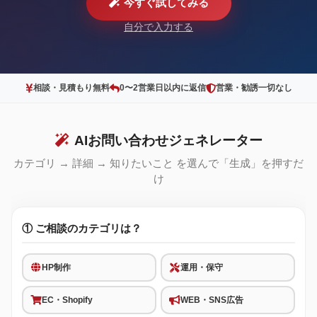
今すぐ試してみる
自分で入力する
相談・見積もり無料
0〜2営業日以内に返信
営業・勧誘一切なし
AIお問い合わせジェネレーター
カテゴリ → 詳細 → 知りたいこと を選んで「生成」を押すだ
け
① ご相談のカテゴリは？
HP制作
運用・保守
EC・Shopify
WEB・SNS広告