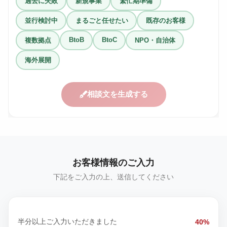
過去に失敗
新規事業
繁忙期準備
並行検討中
まるごと任せたい
既存のお客様
BtoB
BtoC
複数拠点
NPO・自治体
海外展開
相談文を生成する
お客様情報のご入力
下記をご入力の上、送信してください
半分以上ご入力いただきました
40%