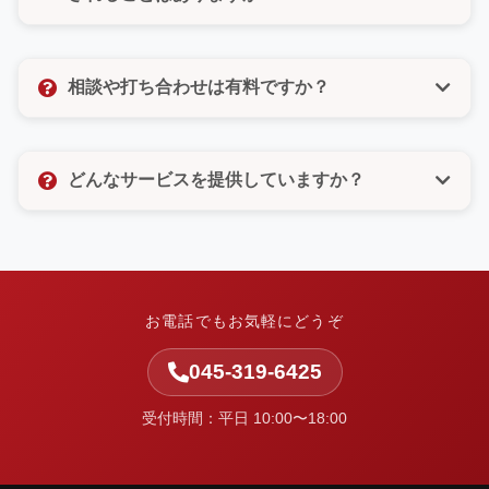
びいただけるので、電話が苦手な方もご安心くださ
い。
いいえ、決してありません。許可のないメルマガ登録
なども一切いたしませんので、ご安心ください。お客
相談や打ち合わせは有料ですか？
様の個人情報は厳重に管理し、お問い合わせ対応以外
の目的では使用いたしません。
相談や打ち合わせは無料です。お客様のお悩みやご要
望をしっかりとお聞きし、最適なご提案をさせていた
どんなサービスを提供していますか？
だきます。お気軽にお問い合わせください。
中小企業の集客と業務改善を支援しています。ホーム
ページ制作・Web改善・広告運用・SEO・AI活用支
援・システム開発・運用保守など、Webまわりの課題
を整理し、実行まで伴走します。
お電話でもお気軽にどうぞ
045-319-6425
受付時間：平日 10:00〜18:00