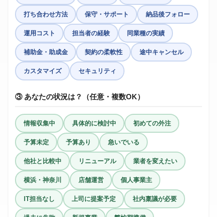
打ち合わせ方法
保守・サポート
納品後フォロー
運用コスト
担当者の経験
同業種の実績
補助金・助成金
契約の柔軟性
途中キャンセル
カスタマイズ
セキュリティ
③ あなたの状況は？（任意・複数OK）
情報収集中
具体的に検討中
初めての外注
予算未定
予算あり
急いでいる
他社と比較中
リニューアル
業者を変えたい
横浜・神奈川
店舗運営
個人事業主
IT担当なし
上司に提案予定
社内稟議が必要