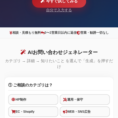
今すぐ試してみる
自分で入力する
相談・見積もり無料
0〜2営業日以内に返信
営業・勧誘一切なし
AIお問い合わせジェネレーター
カテゴリ → 詳細 → 知りたいこと を選んで「生成」を押すだ
け
① ご相談のカテゴリは？
HP制作
運用・保守
EC・Shopify
WEB・SNS広告