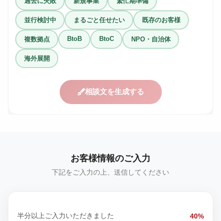
過去に失敗
新規事業
繁忙期準備
並行検討中
まるごと任せたい
既存のお客様
BtoB
BtoC
複数拠点
NPO・自治体
海外展開
相談文を生成する
お客様情報のご入力
下記をご入力の上、送信してください
半分以上ご入力いただきました
40%