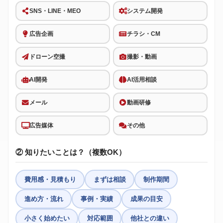
SNS・LINE・MEO
システム開発
広告企画
チラシ・CM
ドローン空撮
撮影・動画
AI開発
AI活用相談
メール
動画研修
広告媒体
その他
② 知りたいことは？（複数OK）
費用感・見積もり
まずは相談
制作期間
進め方・流れ
事例・実績
成果の目安
小さく始めたい
対応範囲
他社との違い