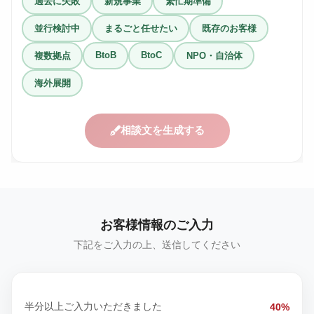
過去に失敗
新規事業
繁忙期準備
並行検討中
まるごと任せたい
既存のお客様
BtoB
BtoC
複数拠点
NPO・自治体
海外展開
相談文を生成する
お客様情報のご入力
下記をご入力の上、送信してください
半分以上ご入力いただきました
40%