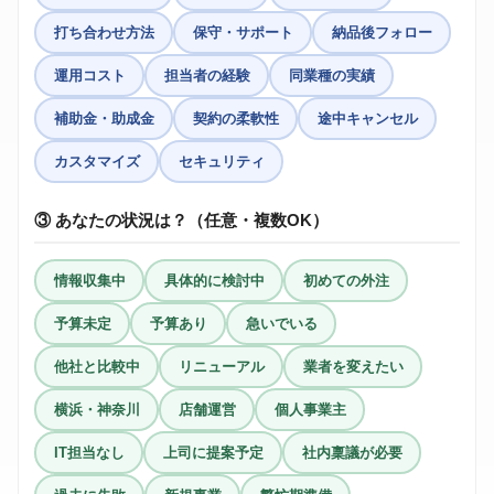
打ち合わせ方法
保守・サポート
納品後フォロー
運用コスト
担当者の経験
同業種の実績
補助金・助成金
契約の柔軟性
途中キャンセル
カスタマイズ
セキュリティ
③ あなたの状況は？（任意・複数OK）
情報収集中
具体的に検討中
初めての外注
予算未定
予算あり
急いでいる
他社と比較中
リニューアル
業者を変えたい
横浜・神奈川
店舗運営
個人事業主
IT担当なし
上司に提案予定
社内稟議が必要