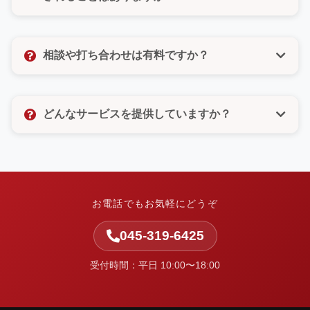
びいただけるので、電話が苦手な方もご安心くださ
い。
いいえ、決してありません。許可のないメルマガ登録
なども一切いたしませんので、ご安心ください。お客
相談や打ち合わせは有料ですか？
様の個人情報は厳重に管理し、お問い合わせ対応以外
の目的では使用いたしません。
相談や打ち合わせは無料です。お客様のお悩みやご要
望をしっかりとお聞きし、最適なご提案をさせていた
どんなサービスを提供していますか？
だきます。お気軽にお問い合わせください。
中小企業の集客と業務改善を支援しています。ホーム
ページ制作・Web改善・広告運用・SEO・AI活用支
援・システム開発・運用保守など、Webまわりの課題
を整理し、実行まで伴走します。
お電話でもお気軽にどうぞ
045-319-6425
受付時間：平日 10:00〜18:00