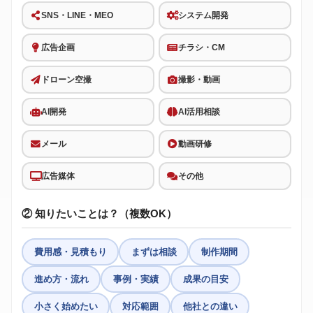
SNS・LINE・MEO
システム開発
広告企画
チラシ・CM
ドローン空撮
撮影・動画
AI開発
AI活用相談
メール
動画研修
広告媒体
その他
② 知りたいことは？（複数OK）
費用感・見積もり
まずは相談
制作期間
進め方・流れ
事例・実績
成果の目安
小さく始めたい
対応範囲
他社との違い