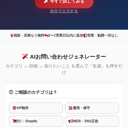
今すぐ試してみる
自分で入力する
相談・見積もり無料
0〜2営業日以内に返信
営業・勧誘一切なし
AIお問い合わせジェネレーター
カテゴリ → 詳細 → 知りたいこと を選んで「生成」を押すだ
け
① ご相談のカテゴリは？
HP制作
運用・保守
EC・Shopify
WEB・SNS広告