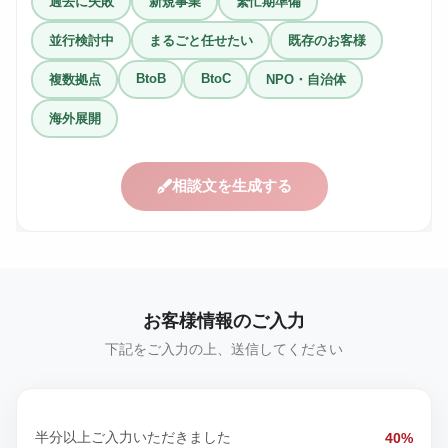
過去に失敗
新規事業
繁忙期準備
並行検討中
まるごと任せたい
既存のお客様
BtoB
BtoC
複数拠点
NPO・自治体
海外展開
相談文を生成する
お客様情報のご入力
下記をご入力の上、送信してください
半分以上ご入力いただきました
40%