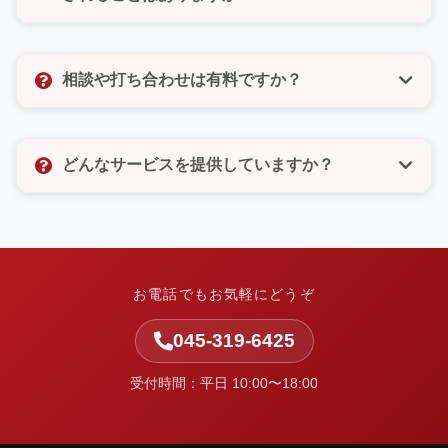
びいただけるので、電話が苦手な方もご安心くださ
い。
いいえ、決してありません。許可のないメルマガ登録
なども一切いたしませんので、ご安心ください。お客
相談や打ち合わせは有料ですか？
様の個人情報は厳重に管理し、お問い合わせ対応以外
の目的では使用いたしません。
相談や打ち合わせは無料です。お客様のお悩みやご要
望をしっかりとお聞きし、最適なご提案をさせていた
どんなサービスを提供していますか？
だきます。お気軽にお問い合わせください。
中小企業の集客と業務改善を支援しています。ホーム
ページ制作・Web改善・広告運用・SEO・AI活用支
援・システム開発・運用保守など、Webまわりの課題
を整理し、実行まで伴走します。
お電話でもお気軽にどうぞ
045-319-6425
受付時間：平日 10:00〜18:00