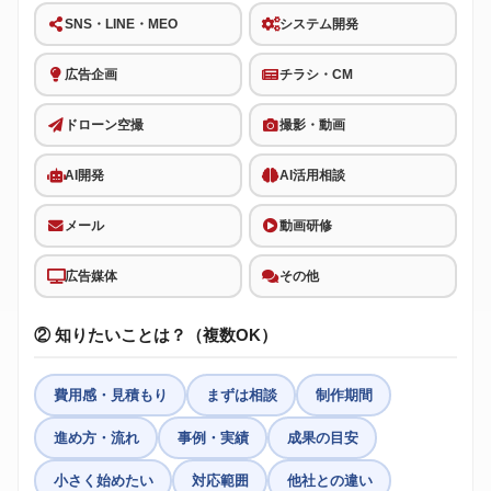
SNS・LINE・MEO
システム開発
広告企画
チラシ・CM
ドローン空撮
撮影・動画
AI開発
AI活用相談
メール
動画研修
広告媒体
その他
② 知りたいことは？（複数OK）
費用感・見積もり
まずは相談
制作期間
進め方・流れ
事例・実績
成果の目安
小さく始めたい
対応範囲
他社との違い