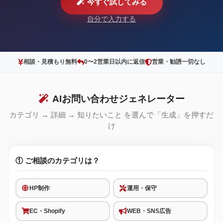
今すぐ試してみる
自分で入力する
相談・見積もり無料
0〜2営業日以内に返信
営業・勧誘一切なし
AIお問い合わせジェネレーター
カテゴリ → 詳細 → 知りたいこと を選んで「生成」を押すだ
け
① ご相談のカテゴリは？
HP制作
運用・保守
EC・Shopify
WEB・SNS広告