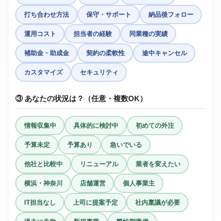
打ち合わせ方法
保守・サポート
納品後フォロー
運用コスト
担当者の経験
同業種の実績
補助金・助成金
契約の柔軟性
途中キャンセル
カスタマイズ
セキュリティ
③ あなたの状況は？（任意・複数OK）
情報収集中
具体的に検討中
初めての外注
予算未定
予算あり
急いでいる
他社と比較中
リニューアル
業者を変えたい
横浜・神奈川
店舗運営
個人事業主
IT担当なし
上司に提案予定
社内稟議が必要