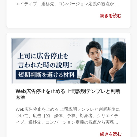
エイティブ、遷移先、コンバージョン定義の観点から
実務上の判断材料を整理します。自社で対応できる範
続きを読む
囲と外部へ相談する条件、相談前に用意する情報、依
頼後に確認すべき成果物まで具体的に解説します。
Web広告停止を止める 上司説明テンプレと判断
基準
Web広告停止を止める 上司説明テンプレと判断基準に
ついて、広告目的、媒体、予算、対象者、クリエイテ
ィブ、遷移先、コンバージョン定義の観点から実務上
の判断材料を整理します。自社で対応できる範囲と外
続きを読む
部へ相談する条件、相談前に用意する情報、依頼後に