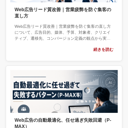
Web広告リード質改善｜営業疲弊を防ぐ集客の
直し方
Web広告リード質改善｜営業疲弊を防ぐ集客の直し方
について、広告目的、媒体、予算、対象者、クリエイ
ティブ、遷移先、コンバージョン定義の観点から実務
上の判断材料を整理します。自社で対応できる範囲と
続きを読む
外部へ相談する条件、相談前に用意する情報、依頼後
に確認すべき成果物まで具体的に解説します。
Web広告の自動最適化、任せ過ぎ失敗回避（P-
MAX）