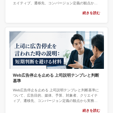
エイティブ、遷移先、コンバージョン定義の観点から
実務上の判断材料を整理します。自社で対応できる範
続きを読む
囲と外部へ相談する条件、相談前に用意する情報、依
頼後に確認すべき成果物まで具体的に解説します。
Web広告停止を止める 上司説明テンプレと判断
基準
Web広告停止を止める 上司説明テンプレと判断基準に
ついて、広告目的、媒体、予算、対象者、クリエイテ
ィブ、遷移先、コンバージョン定義の観点から実務上
の判断材料を整理します。自社で対応できる範囲と外
続きを読む
部へ相談する条件、相談前に用意する情報、依頼後に