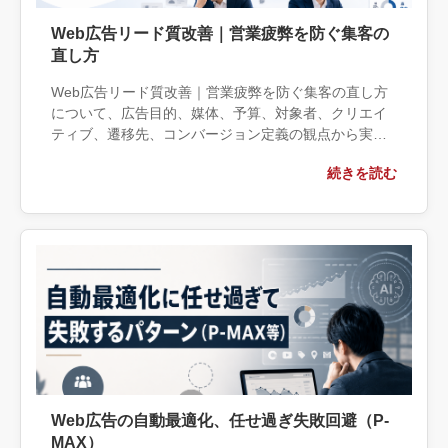
Web広告リード質改善｜営業疲弊を防ぐ集客の
直し方
Web広告リード質改善｜営業疲弊を防ぐ集客の直し方
について、広告目的、媒体、予算、対象者、クリエイ
ティブ、遷移先、コンバージョン定義の観点から実務
上の判断材料を整理します。自社で対応できる範囲と
続きを読む
外部へ相談する条件、相談前に用意する情報、依頼後
に確認すべき成果物まで具体的に解説します。
Web広告の自動最適化、任せ過ぎ失敗回避（P-
MAX）