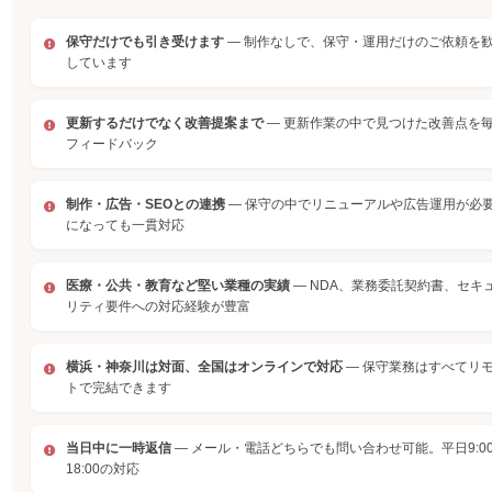
保守だけでも引き受けます
— 制作なしで、保守・運用だけのご依頼を
しています
更新するだけでなく改善提案まで
— 更新作業の中で見つけた改善点を
フィードバック
制作・広告・SEOとの連携
— 保守の中でリニューアルや広告運用が必
になっても一貫対応
医療・公共・教育など堅い業種の実績
— NDA、業務委託契約書、セキ
リティ要件への対応経験が豊富
横浜・神奈川は対面、全国はオンラインで対応
— 保守業務はすべてリ
トで完結できます
当日中に一時返信
— メール・電話どちらでも問い合わせ可能。平日9:0
18:00の対応