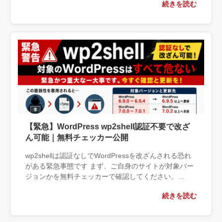
続きを読む
画像を追加できな […]
【緊急】WordPress wp2shell認証不要で改ざ
ん可能｜無料チェッカー公開
wp2shellは認証なしでWordPressを改ざんされる恐れ
がある緊急事態です まず、ご自身のサイトが対象バー
ジョンかを無料チェッカーで確認してください。
https://www.areadrive.jp/wp2she […]
続きを読む