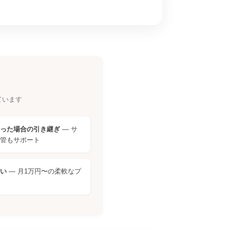
ています
った場合の引き継ぎ
— サ
管もサポート
い
— 月1万円〜の柔軟なプ