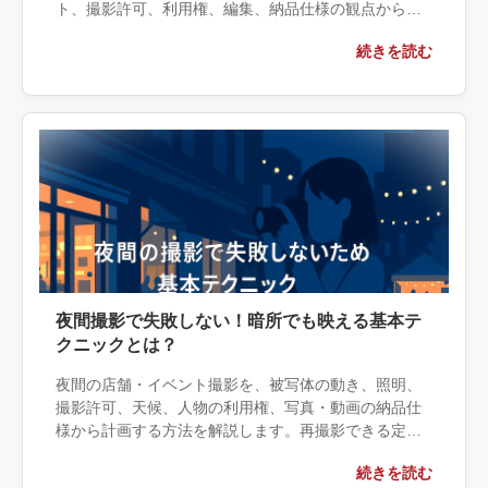
ト、撮影許可、利用権、編集、納品仕様の観点から実
務上の判断材料を整理します。自社で対応できる範囲
続きを読む
と外部へ相談する条件、相談前に用意する情報、依頼
後に確認すべき成果物まで具体的に解説します。
夜間撮影で失敗しない！暗所でも映える基本テ
クニックとは？
夜間の店舗・イベント撮影を、被写体の動き、照明、
撮影許可、天候、人物の利用権、写真・動画の納品仕
様から計画する方法を解説します。再撮影できる定点
写真は内製し、一度きりの催事や安全管理が必要な現
続きを読む
場は外注するなど、判断基準と相談時に渡すカット表