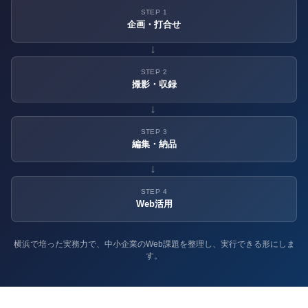
STEP 1
企画・打合せ
→
STEP 2
撮影・収録
→
STEP 3
編集・納品
→
STEP 4
Web活用
横浜で培った実務力で、中小企業のWeb課題を整理し、実行できる形にしま
す。