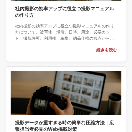
社内撮影の効率アップに役立つ撮影マニュアル
の作り方
社内撮影の効率アップに役立つ撮影マニュアルの作り
方について、被写体、場所、日時、用途、必要カッ
ト、撮影許可、利用権、編集、納品仕様の観点から実
務上の判断材料を整理します。自社で対応できる範囲
続きを読む
と外部へ相談する条件、相談前に用意する情報、依頼
後に確認すべき成果物まで具体的に解説します。
撮影データが重すぎる時の簡単な圧縮方法｜広
報担当者必見のWeb掲載対策