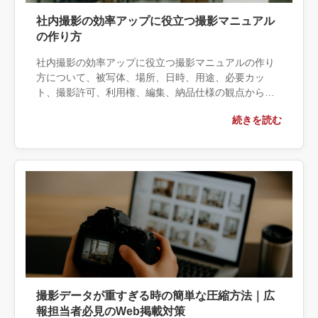
社内撮影の効率アップに役立つ撮影マニュアル
の作り方
社内撮影の効率アップに役立つ撮影マニュアルの作り
方について、被写体、場所、日時、用途、必要カッ
ト、撮影許可、利用権、編集、納品仕様の観点から実
務上の判断材料を整理します。自社で対応できる範囲
続きを読む
と外部へ相談する条件、相談前に用意する情報、依頼
後に確認すべき成果物まで具体的に解説します。
撮影データが重すぎる時の簡単な圧縮方法｜広
報担当者必見のWeb掲載対策