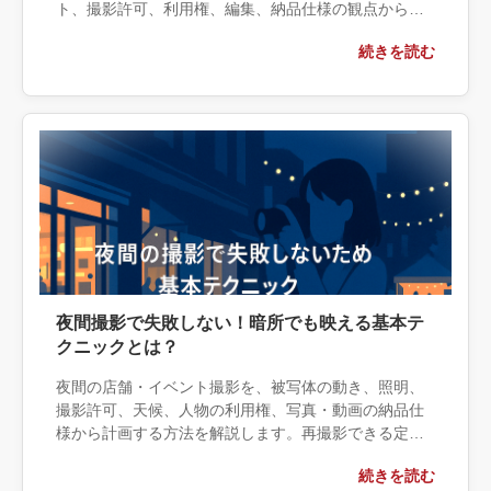
ト、撮影許可、利用権、編集、納品仕様の観点から実
務上の判断材料を整理します。自社で対応できる範囲
続きを読む
と外部へ相談する条件、相談前に用意する情報、依頼
後に確認すべき成果物まで具体的に解説します。
夜間撮影で失敗しない！暗所でも映える基本テ
クニックとは？
夜間の店舗・イベント撮影を、被写体の動き、照明、
撮影許可、天候、人物の利用権、写真・動画の納品仕
様から計画する方法を解説します。再撮影できる定点
写真は内製し、一度きりの催事や安全管理が必要な現
続きを読む
場は外注するなど、判断基準と相談時に渡すカット表