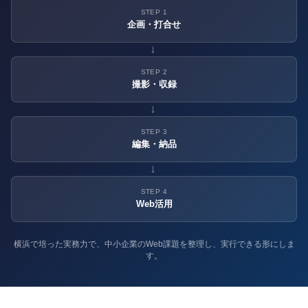
STEP 1
企画・打合せ
→
STEP 2
撮影・収録
→
STEP 3
編集・納品
→
STEP 4
Web活用
横浜で培った実務力で、中小企業のWeb課題を整理し、実行できる形にしま
す。