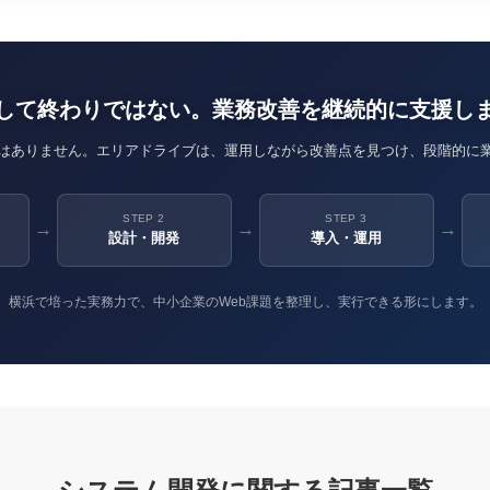
して終わりではない。業務改善を継続的に支援し
はありません。エリアドライブは、運用しながら改善点を見つけ、段階的に
STEP 2
STEP 3
→
→
→
設計・開発
導入・運用
横浜で培った実務力で、中小企業のWeb課題を整理し、実行できる形にします。