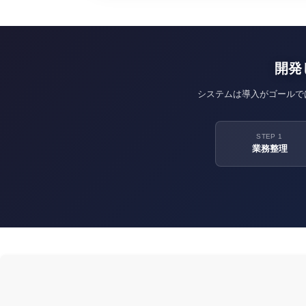
開発
システムは導入がゴールで
STEP 1
業務整理