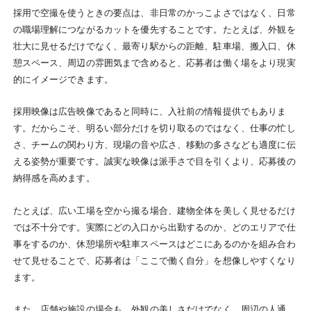
採用で空撮を使うときの要点は、非日常のかっこよさではなく、日常
の職場理解につながるカットを優先することです。たとえば、外観を
壮大に見せるだけでなく、最寄り駅からの距離、駐車場、搬入口、休
憩スペース、周辺の雰囲気まで含めると、応募者は働く場をより現実
的にイメージできます。
採用映像は広告映像であると同時に、入社前の情報提供でもありま
す。だからこそ、明るい部分だけを切り取るのではなく、仕事の忙し
さ、チームの関わり方、現場の音や広さ、移動の多さなども適度に伝
える姿勢が重要です。誠実な映像は派手さで目を引くより、応募後の
納得感を高めます。
たとえば、広い工場を空から撮る場合、建物全体を美しく見せるだけ
では不十分です。実際にどの入口から出勤するのか、どのエリアで仕
事をするのか、休憩場所や駐車スペースはどこにあるのかを組み合わ
せて見せることで、応募者は「ここで働く自分」を想像しやすくなり
ます。
また、店舗や施設の場合も、外観の美しさだけでなく、周辺の人通