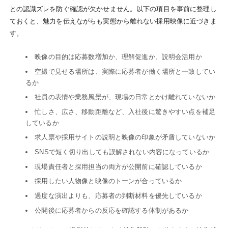
との認識ズレを防ぐ確認が欠かせません。以下の項目を事前に整理し
ておくと、魅力を伝えながらも実態から離れない採用映像に近づきま
す。
映像の目的は応募数増加か、理解促進か、説明会活用か
空撮で見せる場所は、実際に応募者が働く場所と一致してい
るか
社員の表情や業務風景が、現場の日常とかけ離れていないか
忙しさ、広さ、移動距離など、入社後に驚きやすい点を補足
しているか
求人票や採用サイトの説明と映像の印象が矛盾していないか
SNSで短く切り出しても誤解されない内容になっているか
現場責任者と採用担当の両方が公開前に確認しているか
採用したい人物像と映像のトーンが合っているか
過度な演出よりも、応募者の判断材料を優先しているか
公開後に応募者からの反応を確認する体制があるか