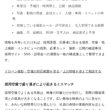
希望日・予備日・時間帯と、公開・納品期限
写真・動画の用途、必須カット、人物・車両・イベントの有
無
把握している撮影ルール・許可状況と、立入管理できる範囲
編集、尺、縦横比、BGM・文字入れ、納品形式と予算
情報を共有いただければ、採用課題、応募者に見せる場所、空撮・地
上撮影・インタビューの役割、必要カット、撮影・公開の確認事項、
採用サイト・SNS・説明会への展開を一枚の構成案として整理できま
す。
ドローン撮影・空撮の対応範囲を見る
／
上の情報を添えて相談する
採用空撮で盛り過ぎにより起きるミスマッチ
採用空撮でよくある失敗は、映像の印象だけが先行し、実際の職場環
境との落差が大きくなることです。広い敷地を映画のように見せた
り、きれいな時間帯だけを選んだり、社員の表情や業務内容をほとん