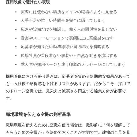
採用映像で避けたい表現
実際には使わない場所をメインの職場のように見せる
人手不足や忙しい時間帯を完全に隠してしまう
広さや設備だけを強調し、働く人の関係性を見せない
音楽やスローモーションで実態以上に高級感を出す
応募者が知りたい勤務導線や周辺環境を省略する
現場社員が普段着ない服装や不自然な動きを演出する
求人票や採用ページと違う印象のメッセージにしてしまう
採用映像における盛り過ぎは、応募者を集める短期的な効果があって
も、入社後の納得感を下げるリスクがあります。だからこそ、採用で
のドローン空撮では、見栄えと誠実さを両立する編集方針が必要で
す。
職場環境を伝える空撮の判断基準
職場環境を伝えるために空撮を使う場合は、撮影前に「何を理解して
もらうための空撮か」を決めておくことが大切です。建物の全景を見