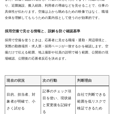
り、近隣施設、搬入経路、利用者の導線などを見せることで、仕事の
具体性が伝わります。空撮は上から眺めるための映像ではなく、職場
全体を理解してもらうための案内役として使うのが効果的です。
採用空撮で見せる情報と、誤解を防ぐ確認基準
採用で空撮を使うときは、応募者に見せる職場・通勤・周辺環境と、
実際の勤務場所・求人票・採用ページが一致するかを確認します。空
撮だけで伝える範囲、地上撮影や社員の説明で補う範囲、公開前の現
場確認、公開後の応募者反応を決めます。
現在の状況
次の行動
判断理由
記事のチェック項
目的、担当者、対
自社で判断できる
目を使い、現状値
象者が明確で、小
範囲を低リスクで
と変更後を記録す
さく試せる
検証できるため
る