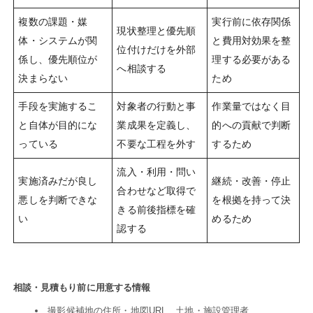
複数の課題・媒
実行前に依存関係
現状整理と優先順
体・システムが関
と費用対効果を整
位付けだけを外部
係し、優先順位が
理する必要がある
へ相談する
決まらない
ため
手段を実施するこ
対象者の行動と事
作業量ではなく目
と自体が目的にな
業成果を定義し、
的への貢献で判断
っている
不要な工程を外す
するため
流入・利用・問い
実施済みだが良し
継続・改善・停止
合わせなど取得で
悪しを判断できな
を根拠を持って決
きる前後指標を確
い
めるため
認する
相談・見積もり前に用意する情報
撮影候補地の住所・地図URL、土地・施設管理者