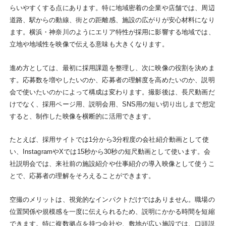
らいやすくする点にあります。特に地域密着の企業や店舗では、周辺
道路、駅からの動線、街との距離感、施設の広がりが安心材料になり
ます。横浜・神奈川のようにエリア特性が採用に影響する地域では、
立地や地域性を映像で伝える意味も大きくなります。
進め方としては、最初に採用課題を整理し、次に映像の役割を決めま
す。応募数を増やしたいのか、応募者の理解度を高めたいのか、説明
会で使いたいのかによって構成は変わります。撮影後は、長尺動画だ
けでなく、採用ページ用、説明会用、SNS用の短い切り出しまで想定
すると、制作した映像を横断的に活用できます。
たとえば、採用サイトでは1分から3分程度の会社紹介動画として使
い、InstagramやXでは15秒から30秒の短尺動画として使います。会
社説明会では、来社前の施設紹介や仕事紹介の導入映像として使うこ
とで、応募者の理解をそろえることができます。
空撮のメリットは、視覚的なインパクトだけではありません。職場の
位置関係や規模感を一度に伝えられるため、説明にかかる時間を短縮
できます。特に複数拠点を持つ会社や、敷地が広い施設では、口頭説