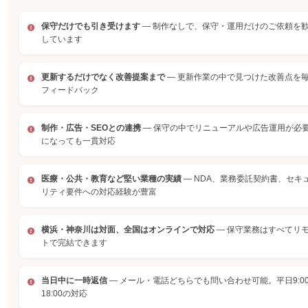
保守だけでも引き受けます
— 制作なしで、保守・運用だけのご依頼を
しています
更新するだけでなく改善提案まで
— 更新作業の中で見つけた改善点を
フィードバック
制作・広告・SEOとの連携
— 保守の中でリニューアルや広告運用が必
になっても一貫対応
医療・公共・教育など堅い業種の実績
— NDA、業務委託契約書、セキ
リティ要件への対応経験が豊富
横浜・神奈川は対面、全国はオンラインで対応
— 保守業務はすべてリ
トで完結できます
当日中に一時返信
— メール・電話どちらでも問い合わせ可能。平日9:0
18:00の対応