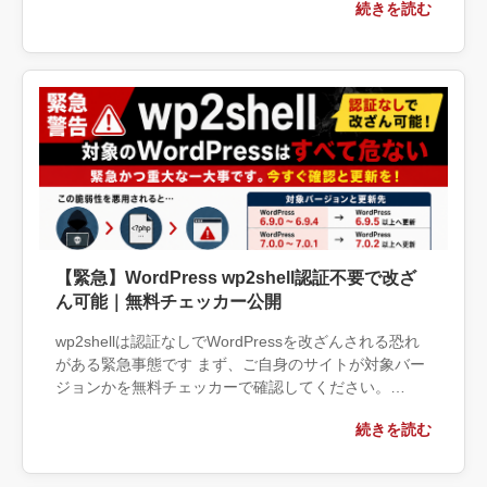
続きを読む
画像を追加できな […]
【緊急】WordPress wp2shell認証不要で改ざ
ん可能｜無料チェッカー公開
wp2shellは認証なしでWordPressを改ざんされる恐れ
がある緊急事態です まず、ご自身のサイトが対象バー
ジョンかを無料チェッカーで確認してください。
https://www.areadrive.jp/wp2she […]
続きを読む