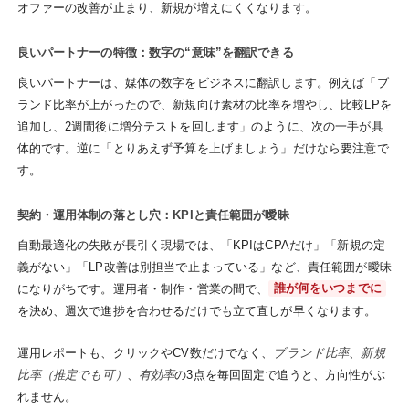
オファーの改善が止まり、新規が増えにくくなります。
良いパートナーの特徴：数字の“意味”を翻訳できる
良いパートナーは、媒体の数字をビジネスに翻訳します。例えば「ブ
ランド比率が上がったので、新規向け素材の比率を増やし、比較LPを
追加し、2週間後に増分テストを回します」のように、次の一手が具
体的です。逆に「とりあえず予算を上げましょう」だけなら要注意で
す。
契約・運用体制の落とし穴：KPIと責任範囲が曖昧
自動最適化の失敗が長引く現場では、「KPIはCPAだけ」「新規の定
義がない」「LP改善は別担当で止まっている」など、責任範囲が曖昧
になりがちです。運用者・制作・営業の間で、
誰が何をいつまでに
を決め、週次で進捗を合わせるだけでも立て直しが早くなります。
運用レポートも、クリックやCV数だけでなく、
ブランド比率
、
新規
比率（推定でも可）
、
有効率
の3点を毎回固定で追うと、方向性がぶ
れません。