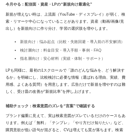
今月やる：配信面・資産・LPの“新規向け最適化”
新規が増えない時は、上流面（YouTube・ディスプレイ）が弱く、検
索・リマーケ中心になっていることがあります。資産（動画/画像/見
出し）を新規向けに作り分け、学習の選択肢を増やします。
新規向け：悩み起点（比較・失敗回避・導入前の不安解消）
検討層向け：料金目安・導入手順・事例・FAQ
指名層向け：安心材料（実績・体制・サポート）
LPも同様に、最初の1スクロールで「誰のどんな悩みを、どう解決す
るか」を明確にし、比較検討に必要な情報（選ばれる理由、実績、費
用感、よくある質問）を用意します。広告だけで新規を増やすのは難
しく、受け皿の改善が“新規比率”を押し上げます。
補助チェック：検索意図のズレを“言葉”で確認する
ブランド偏重に見えて、実は検索意図がズレているだけのケースもあ
ります。例えば「無料」「テンプレ」「やり方だけ知りたい」など、
購買意欲が低い語句が混ざると、CVは増えても質が落ちます。検索