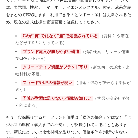
は、表示面、検索テーマ、オーディエンスシグナル、素材、成果定義
をまとめて確認します。利用できる面とレポート項目は更新されるた
め、現在の公式仕様と管理画面で確認してください。
CVが“質”ではなく“量”で定義されている
（資料DLや滞在
などが主KPIになっている）
ブランド流入が勝ちやすい構造
（指名検索・リマーケ偏重
でCPAが下がる）
クリエイティブ資産がブランド寄り
（新規向けの訴求・比
較材料が不足）
フィードやLPの情報が弱い
（用途・強みが伝わらず学習が
迷う）
予算が学習に足りない／変動が激しい
（学習が安定せず保
守的に寄る）
もう一段深掘りすると、ブランド偏重は「媒体の都合」ではなく「ビ
ジネスの摩擦（購入までの不安）」が反映されていることもありま
す。新規にとっては比較材料が足りない、価格条件を判断できない、