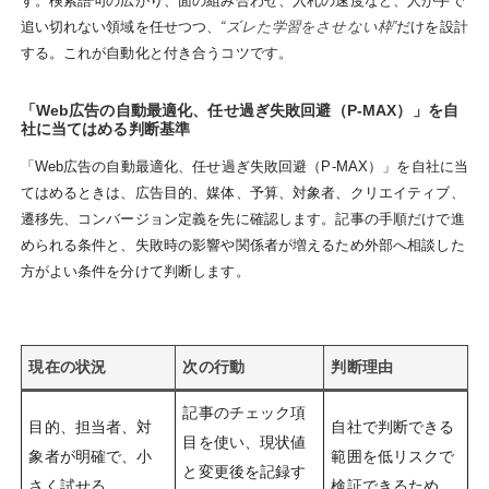
す。検索語句の広がり、面の組み合わせ、入札の速度など、人が手で
追い切れない領域を任せつつ、
“ズレた学習をさせない枠”
だけを設計
する。これが自動化と付き合うコツです。
「Web広告の自動最適化、任せ過ぎ失敗回避（P-MAX）」を自
社に当てはめる判断基準
「Web広告の自動最適化、任せ過ぎ失敗回避（P-MAX）」を自社に当
てはめるときは、広告目的、媒体、予算、対象者、クリエイティブ、
遷移先、コンバージョン定義を先に確認します。記事の手順だけで進
められる条件と、失敗時の影響や関係者が増えるため外部へ相談した
方がよい条件を分けて判断します。
現在の状況
次の行動
判断理由
記事のチェック項
目的、担当者、対
自社で判断できる
目を使い、現状値
象者が明確で、小
範囲を低リスクで
と変更後を記録す
さく試せる
検証できるため