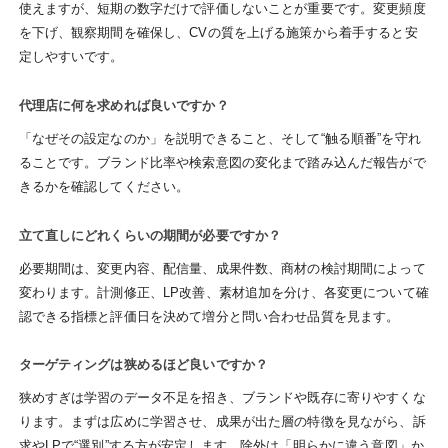
使えますが、短期の数字だけで評価しないことが重要です。変更頻度
を下げ、観察期間を確保し、CVの質を上げる施策から着手すると安
定しやすいです。
代理店に何を求めれば良いですか？
「なぜその設定なのか」を説明できること、そして“触る順番”を守れ
ることです。ブランド比率や検索意図の変化まで踏み込んだ報告がで
きるかを確認してください。
立て直しにどれくらいの期間が必要ですか？
必要期間は、変更内容、配信量、成果件数、商材の検討期間によって
変わります。計測修正、LP改善、素材追加を分け、各変更について確
認できる指標と評価日を決めて増分と問い合わせ品質を見ます。
ターゲティングは狭めるほど良いですか？
狭めすぎは学習のデータ不足を招き、ブランドや既存に寄りやすくな
ります。まずは広めに学習させ、成果が出た層の特徴を見ながら、訴
求やLPで“選別”する方が安定します。除外は「明らかに違う意図」か