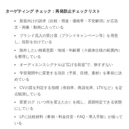
ターゲティング チェック：再発防止チェックリスト
新規向けの訴求（比較・用途・価格帯・不安解消）が広告
文・画像・動画に入っている
ブランド流入の受け皿（ブランドキャンペーン等）を用意
し、役割を分けている
除外したい検索意図・地域・年齢層（※媒体仕様の範囲内）
を整理している
オーディエンスシグナルは“広げる前提”で、狭すぎない
学習期間中に変更する項目（予算、目標、素材）を事前に決
めている
CVの質を判定する指標（有効率、商談化率、LTVなど）を定
点観測している
変更ログ（いつ何を変えたか）を残し、原因特定できる状態
にしている
LPに比較材料（事例・料金目安・FAQ・導入手順）が揃って
いる