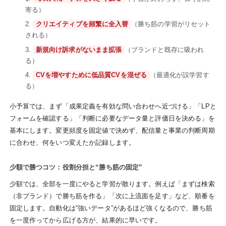
寄る）
クリエイティブを頻繁に全入替
（勝ち筋の学習がリセット
される）
新規向け訴求がないまま拡張
（ブランドと既存に吸われ
る）
CVを増やすために低品質CVを混ぜる
（最適化が誤学習す
る）
小予算では、まず「成果定義を有効な問い合わせへ近づける」「LPと
フォームを確認する」「判断に必要なデータ量と評価日を決める」を
基本にします。変更頻度を固定値で決めず、配信量と事業の判断周期
に合わせ、何をいつ変えたか記録します。
少額で勝つコツ：役割分担と“勝ち筋の固定”
少額では、全部を一度にやると学習が散ります。例えば「まずは検索
（非ブランド）で勝ち筋を作る」「次に上流面を足す」など、順番を
固定します。自動化は“強いデータ”があるほど強くなるので、勝ち筋
を一度作ってから広げる方が、結果的に早いです。