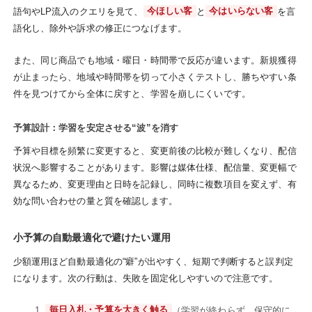
語句やLP流入のクエリを見て、
今ほしい客
と
今はいらない客
を言
語化し、除外や訴求の修正につなげます。
また、同じ商品でも地域・曜日・時間帯で反応が違います。新規獲得
が止まったら、地域や時間帯を切って小さくテストし、勝ちやすい条
件を見つけてから全体に戻すと、学習を崩しにくいです。
予算設計：学習を安定させる“波”を消す
予算や目標を頻繁に変更すると、変更前後の比較が難しくなり、配信
状況へ影響することがあります。影響は媒体仕様、配信量、変更幅で
異なるため、変更理由と日時を記録し、同時に複数項目を変えず、有
効な問い合わせの量と質を確認します。
小予算の自動最適化で避けたい運用
少額運用ほど自動最適化の“癖”が出やすく、短期で判断すると誤判定
になります。次の行動は、失敗を固定化しやすいので注意です。
毎日入札・予算を大きく触る
（学習が終わらず、保守的に