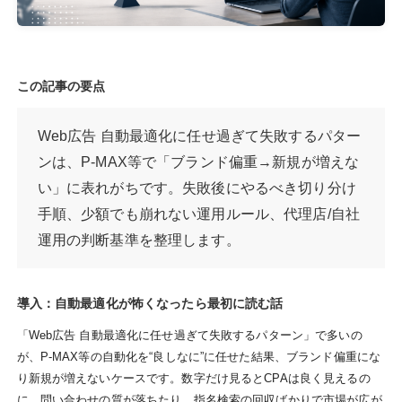
この記事の要点
Web広告 自動最適化に任せ過ぎて失敗するパター
ンは、P-MAX等で「ブランド偏重→新規が増えな
い」に表れがちです。失敗後にやるべき切り分け
手順、少額でも崩れない運用ルール、代理店/自社
運用の判断基準を整理します。
導入：自動最適化が怖くなったら最初に読む話
「Web広告 自動最適化に任せ過ぎて失敗するパターン」で多いの
が、P-MAX等の自動化を“良しなに”に任せた結果、ブランド偏重にな
り新規が増えないケースです。数字だけ見るとCPAは良く見えるの
に、問い合わせの質が落ちたり、指名検索の回収ばかりで市場が広が