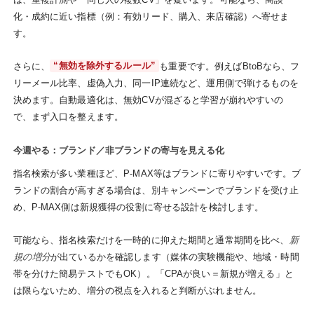
化・成約に近い指標（例：有効リード、購入、来店確認）へ寄せま
す。
さらに、
“無効を除外するルール”
も重要です。例えばBtoBなら、フ
リーメール比率、虚偽入力、同一IP連続など、運用側で弾けるものを
決めます。自動最適化は、無効CVが混ざると学習が崩れやすいの
で、まず入口を整えます。
今週やる：ブランド／非ブランドの寄与を見える化
指名検索が多い業種ほど、P-MAX等はブランドに寄りやすいです。ブ
ランドの割合が高すぎる場合は、別キャンペーンでブランドを受け止
め、P-MAX側は新規獲得の役割に寄せる設計を検討します。
可能なら、指名検索だけを一時的に抑えた期間と通常期間を比べ、
新
規の増分
が出ているかを確認します（媒体の実験機能や、地域・時間
帯を分けた簡易テストでもOK）。「CPAが良い＝新規が増える」と
は限らないため、増分の視点を入れると判断がぶれません。