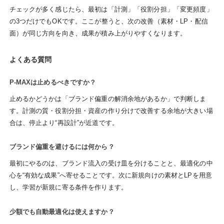
チェックが多く感じたら、最初は「計測」「役割分担」「変更頻度」
の3つだけでもOKです。ここが整うと、次の改善（素材・LP・配信
面）が同じ方向を向き、成果が積み上がりやすくなります。
よくある質問
P-MAXは止めるべきですか？
止めるかどうかは「ブランド偏重の解消余地があるか」で判断しま
す。計測の質・役割分担・資産の作り分けで改善する余地が大きい場
合は、停止より“再設計”が近道です。
ブランド偏重を避けるには何から？
最初にやるのは、ブランド流入の受け皿を分けることと、最適化の中
心を“有効な成果”へ寄せることです。次に新規向けの素材とLPを用意
し、学習が新規に寄る条件を作ります。
少額でも自動最適化は使えますか？