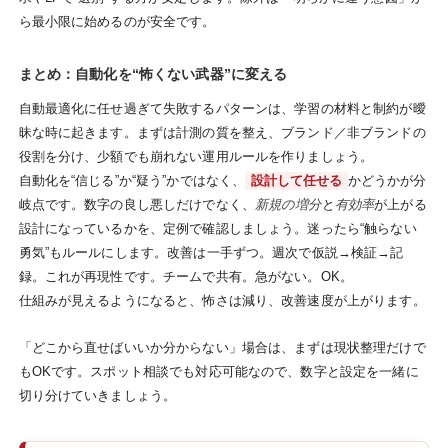
ら最小限に始めるのが安全です。
まとめ：自動化を“怖くない武器”に変える
自動最適化に任せ過ぎて失敗するパターンは、学習の材料と制約が曖
昧な時に起きます。まずは計測の質を整え、ブランド／非ブランドの
役割を分け、少額でも崩れない運用ルールを作りましょう。
自動化を“信じる”か“疑う”かではなく、
設計して任せる
かどうかが分
岐点です。数字の良し悪しだけでなく、
新規の増分
と
有効率
が上がる
設計になっているかを、定例で確認しましょう。迷ったら“触らない
勇気”もルールにします。改善は一手ずつ。週次で仮説→検証→記
録。これが再現性です。チームで共有。急がない。OK。
仕組みが見えるようになると、怖さは減り、改善速度が上がります。
「どこから直せばいいか分からない」場合は、まずは現状整理だけで
もOKです。スポット相談でも対応可能なので、数字と設定を一緒に
切り分けていきましょう。