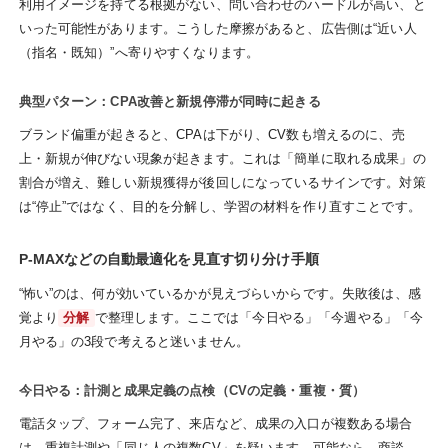
利用イメージを持てる根拠がない、問い合わせのハードルが高い、と
いった可能性があります。こうした摩擦があると、広告側は“近い人
（指名・既知）”へ寄りやすくなります。
典型パターン：CPA改善と新規停滞が同時に起きる
ブランド偏重が起きると、CPAは下がり、CV数も増えるのに、売
上・新規が伸びない現象が起きます。これは「簡単に取れる成果」の
割合が増え、難しい新規獲得が後回しになっているサインです。対策
は“停止”ではなく、目的を分解し、学習の材料を作り直すことです。
P-MAXなどの自動最適化を見直す切り分け手順
“怖い”のは、何が効いているかが見えづらいからです。失敗後は、感
覚より
分解
で整理します。ここでは「今日やる」「今週やる」「今
月やる」の3段で考えると迷いません。
今日やる：計測と成果定義の点検（CVの定義・重複・質）
電話タップ、フォーム完了、来店など、成果の入口が複数ある場合
は、重複計測や「同じ人の複数CV」を疑います。可能なら、商談