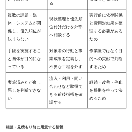
る
複数の課題・媒
実行前に依存関係
現状整理と優先順
体・システムが関
と費用対効果を整
位付けだけを外部
係し、優先順位が
理する必要がある
へ相談する
決まらない
ため
手段を実施するこ
対象者の行動と事
作業量ではなく目
と自体が目的にな
業成果を定義し、
的への貢献で判断
っている
不要な工程を外す
するため
流入・利用・問い
実施済みだが良し
継続・改善・停止
合わせなど取得で
悪しを判断できな
を根拠を持って決
きる前後指標を確
い
めるため
認する
相談・見積もり前に用意する情報