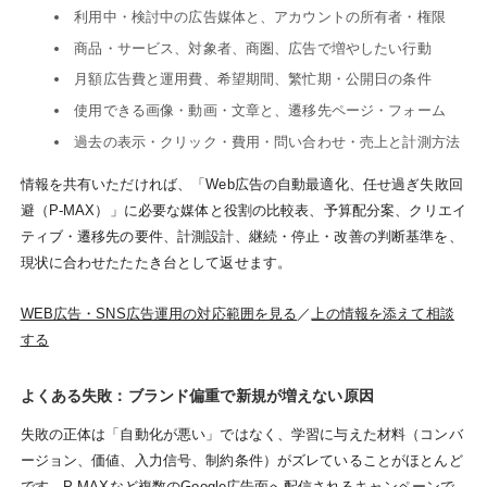
利用中・検討中の広告媒体と、アカウントの所有者・権限
商品・サービス、対象者、商圏、広告で増やしたい行動
月額広告費と運用費、希望期間、繁忙期・公開日の条件
使用できる画像・動画・文章と、遷移先ページ・フォーム
過去の表示・クリック・費用・問い合わせ・売上と計測方法
情報を共有いただければ、「Web広告の自動最適化、任せ過ぎ失敗回
避（P-MAX）」に必要な媒体と役割の比較表、予算配分案、クリエイ
ティブ・遷移先の要件、計測設計、継続・停止・改善の判断基準を、
現状に合わせたたたき台として返せます。
WEB広告・SNS広告運用の対応範囲を見る
／
上の情報を添えて相談
する
よくある失敗：ブランド偏重で新規が増えない原因
失敗の正体は「自動化が悪い」ではなく、学習に与えた材料（コンバ
ージョン、価値、入力信号、制約条件）がズレていることがほとんど
です。P-MAXなど複数のGoogle広告面へ配信されるキャンペーンで