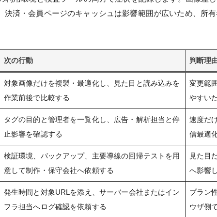
、決済・会員ページのキャッシュは影響範囲が広いため、所有
次の行動
判断理
対象画像だけを複製・最適化し、見た目と読み込みを
変更範
作業前後で比較する
やすい
タグの目的と管理者を一覧化し、広告・解析担当と停
速度だ
止影響を確認する
信最適
検証環境、バックアップ、主要導線の回帰テストを用
見た目
意して制作・保守会社へ依頼する
へ影響
発生時間と対象URLを添え、サーバー会社またはイン
プラン性
フラ担当へログ確認を依頼する
ウザ側