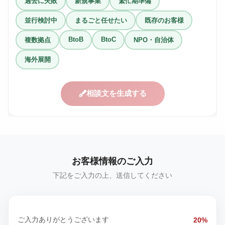
過去に失敗
新規事業
繁忙期準備
並行検討中
まるごと任せたい
既存のお客様
BtoB
BtoC
複数拠点
NPO・自治体
海外展開
相談文を生成する
お客様情報のご入力
下記をご入力の上、送信してください
ご入力ありがとうございます
20%