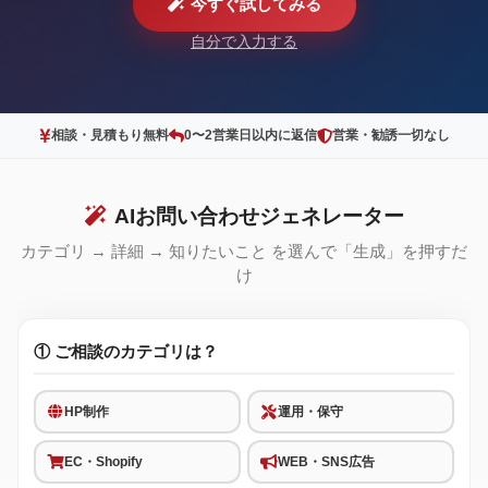
今すぐ試してみる
自分で入力する
相談・見積もり無料
0〜2営業日以内に返信
営業・勧誘一切なし
AIお問い合わせジェネレーター
カテゴリ → 詳細 → 知りたいこと を選んで「生成」を押すだ
け
① ご相談のカテゴリは？
HP制作
運用・保守
EC・Shopify
WEB・SNS広告