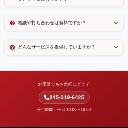
びいただけるので、電話が苦手な方もご安心くださ
い。
いいえ、決してありません。許可のないメルマガ登録
なども一切いたしませんので、ご安心ください。お客
相談や打ち合わせは有料ですか？
様の個人情報は厳重に管理し、お問い合わせ対応以外
の目的では使用いたしません。
相談や打ち合わせは無料です。お客様のお悩みやご要
望をしっかりとお聞きし、最適なご提案をさせていた
どんなサービスを提供していますか？
だきます。お気軽にお問い合わせください。
中小企業の集客と業務改善を支援しています。ホーム
ページ制作・Web改善・広告運用・SEO・AI活用支
援・システム開発・運用保守など、Webまわりの課題
を整理し、実行まで伴走します。
お電話でもお気軽にどうぞ
045-319-6425
受付時間：平日 10:00〜18:00