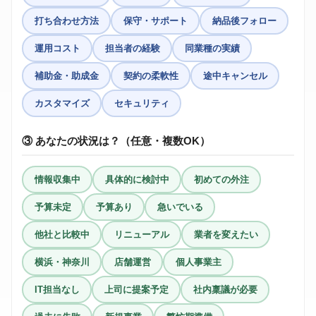
打ち合わせ方法
保守・サポート
納品後フォロー
運用コスト
担当者の経験
同業種の実績
補助金・助成金
契約の柔軟性
途中キャンセル
カスタマイズ
セキュリティ
③ あなたの状況は？（任意・複数OK）
情報収集中
具体的に検討中
初めての外注
予算未定
予算あり
急いでいる
他社と比較中
リニューアル
業者を変えたい
横浜・神奈川
店舗運営
個人事業主
IT担当なし
上司に提案予定
社内稟議が必要