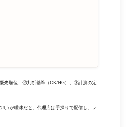
先順位、②判断基準（OK/NG）、③計測の定
の4点が曖昧だと、代理店は手探りで配信し、レ