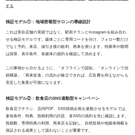
する
検証モデル①：地域密着型サロンの導線設計
これは実在店舗の実績ではなく、駅前チラシとInstagramを組み合わ
せる検証モデルです。媒体ごとに専用コードを分け、フォロー数だけ
でなく予約、来店、値引き後の粗利、再来を測ります。特典率や期間
は採算、表示条件、各媒体の規約を確認して決めます。
この事例から分かるように、「オフラインで認知」「オンラインで信
頼構築」「再来促進」の流れが確立できれば、広告費を抑えながらも
安定した集客が可能になります。
検証モデル②：飲食店のSNS連動型キャンペーン
飲食店でチラシ、店内POP、SNS投稿企画を連動させるモデルでは、
参加条件、特典、投稿利用の許諾、各SNSの規約を先に確認します。
投稿数、専用特典の利用、再来店を記録し、自然投稿や他媒体掲載を
保証される成果として扱わないことが重要です。