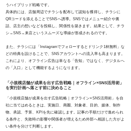
うハイブリッド戦略です。
具体的には、店舗周辺でチラシを配布して認知を獲得し、チラシに
QRコードを添えることでSNSへ誘導。SNSではメニュー紹介や裏
話、店主の想いなどを投稿し、関係性を築きます。結果として、チラ
シ→SNS→来店というスムーズな導線が形成されるのです。
また、チラシには「Instagramでフォローするとドリンク1杯無料」な
どの特典を設けることで、SNSアカウントへの流入率も高まります。
これにより、オフライン広告は単なる「告知」ではなく、デジタルへ
の「入口」として機能するようになります。
「小規模店舗が成果を出す広告戦略｜オフライン×SNS活用術」
を実行計画へ落とす前に決めること
「小規模店舗が成果を出す広告戦略｜オフライン×SNS活用術」を自
社に当てはめるときは、実施日、商圏、対象者、目的、媒体、制作
物、承認、予算、KPIを先に確認します。記事の手順だけで進められ
る条件と、失敗時の影響や関係者が増えるため外部へ相談した方がよ
い条件を分けて判断します。