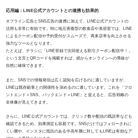
応用編：LINE公式アカウントとの連携も効果的
オフライン広告とSNS広告の連携に加えて、LINE公式アカウントの
活用も非常に有効です。特に地元密着型の飲食店や美容室では、LINE
によるクーポン配信や予約受付がスムーズで、再来店率を向上させる
強力なツールとなります。
たとえば、チラシに「LINE登録で次回使える割引クーポン配信中！」
という文言とQRコードを掲載すれば、紙からオンラインへの導線が
自然に確保できます。
また、SNSでの情報発信は広く認知を広げるのに適していますが、
LINEは既存顧客との関係性を深めるのに適しています。これを「フロ
ントエンド＝SNS、バックエンド＝LINE」と捉えると、広告戦略の
全体像が見えてきます。
さらに、LINE公式アカウントでは、クリック数や配信の既読率なども
確認できるため、効果測定も容易です。SNSだけではフォローされに
くい層や、インスタに抵抗のある中高年層に対してもLINEは有効なア