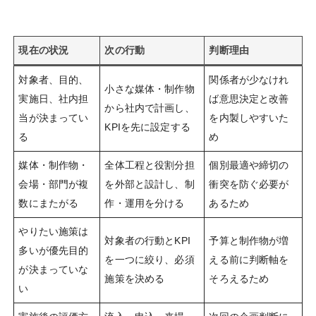
現在の状況
次の行動
判断理由
対象者、目的、
関係者が少なけれ
小さな媒体・制作物
実施日、社内担
ば意思決定と改善
から社内で計画し、
当が決まってい
を内製しやすいた
KPIを先に設定する
る
め
媒体・制作物・
全体工程と役割分担
個別最適や締切の
会場・部門が複
を外部と設計し、制
衝突を防ぐ必要が
数にまたがる
作・運用を分ける
あるため
やりたい施策は
対象者の行動とKPI
予算と制作物が増
多いが優先目的
を一つに絞り、必須
える前に判断軸を
が決まっていな
施策を決める
そろえるため
い