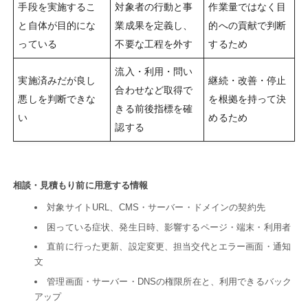
手段を実施するこ
対象者の行動と事
作業量ではなく目
と自体が目的にな
業成果を定義し、
的への貢献で判断
っている
不要な工程を外す
するため
流入・利用・問い
実施済みだが良し
継続・改善・停止
合わせなど取得で
悪しを判断できな
を根拠を持って決
きる前後指標を確
い
めるため
認する
相談・見積もり前に用意する情報
対象サイトURL、CMS・サーバー・ドメインの契約先
困っている症状、発生日時、影響するページ・端末・利用者
直前に行った更新、設定変更、担当交代とエラー画面・通知
文
管理画面・サーバー・DNSの権限所在と、利用できるバック
アップ