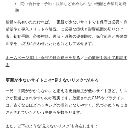
問い合わせ・予約・決済など止められない機能と希望対応時
期
情報を共有いただければ、「更新が少ないサイトでも保守は必要？判
断基準と導入メリットを解説」に必要な症状と影響範囲の切り分け
表、初動手順、必要権限、復旧・改善の優先順位、保守範囲と再発防
止案を、現状に合わせたたたき台として返せます。
ホームページ運用・保守の対応範囲を見る
／
上の情報を添えて相談す
る
更新が少ないサイトこそ“見えないリスク”がある
一見「手間がかからない」と思える更新頻度が低いサイトほど、リス
クが見過ごされやすいのが現実です。放置されたCMSやプラグイン
は、古くなるほどハッキングの標的となりやすく、気づかぬうちに改
ざんされていたという事例も多数あります。
また、以下のような“見えないリスク”も存在します：