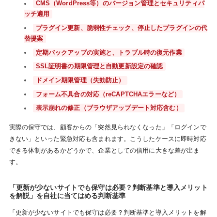
CMS（WordPress等）のバージョン管理とセキュリティパ
ッチ適用
プラグイン更新、脆弱性チェック、停止したプラグインの代
替提案
定期バックアップの実施と、トラブル時の復元作業
SSL証明書の期限管理と自動更新設定の確認
ドメイン期限管理（失効防止）
フォーム不具合の対応（reCAPTCHAエラーなど）
表示崩れの修正（ブラウザアップデート対応含む）
実際の保守では、顧客からの「突然見られなくなった」「ログインで
きない」といった緊急対応も含まれます。こうしたケースに即時対応
できる体制があるかどうかで、企業としての信用に大きな差が出ま
す。
「更新が少ないサイトでも保守は必要？判断基準と導入メリット
を解説」を自社に当てはめる判断基準
「更新が少ないサイトでも保守は必要？判断基準と導入メリットを解