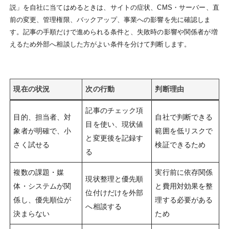
説」を自社に当てはめるときは、サイトの症状、CMS・サーバー、直
前の変更、管理権限、バックアップ、事業への影響を先に確認しま
す。記事の手順だけで進められる条件と、失敗時の影響や関係者が増
えるため外部へ相談した方がよい条件を分けて判断します。
現在の状況
次の行動
判断理由
記事のチェック項
目的、担当者、対
自社で判断できる
目を使い、現状値
象者が明確で、小
範囲を低リスクで
と変更後を記録す
さく試せる
検証できるため
る
複数の課題・媒
実行前に依存関係
現状整理と優先順
体・システムが関
と費用対効果を整
位付けだけを外部
係し、優先順位が
理する必要がある
へ相談する
決まらない
ため