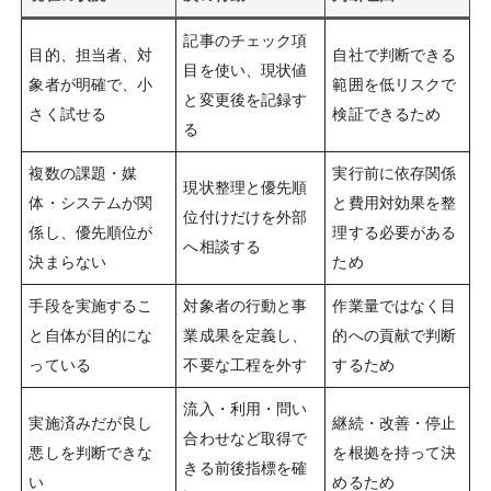
記事のチェック項
目的、担当者、対
自社で判断できる
目を使い、現状値
象者が明確で、小
範囲を低リスクで
と変更後を記録す
さく試せる
検証できるため
る
複数の課題・媒
実行前に依存関係
現状整理と優先順
体・システムが関
と費用対効果を整
位付けだけを外部
係し、優先順位が
理する必要がある
へ相談する
決まらない
ため
手段を実施するこ
対象者の行動と事
作業量ではなく目
と自体が目的にな
業成果を定義し、
的への貢献で判断
っている
不要な工程を外す
するため
流入・利用・問い
実施済みだが良し
継続・改善・停止
合わせなど取得で
悪しを判断できな
を根拠を持って決
きる前後指標を確
い
めるため