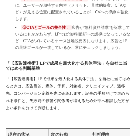
に、ユーザーが期待する内容（メリット、具体的提案、CTAな
ど）が見える位置に配置されていることが、CVへの導線を強化
します。
③CTAとゴールの整合性：
広告が”無料資料請求”を訴求して
いるにもかかわらず、LPでは”無料相談”への誘導になっているな
ど、CTAがズレているケースは離脱要因になります。広告とLP
の最終ゴールが一致しているか、常にチェックしましょう。
「【広告連携術】LPで成果を最大化する具体手法」を自社に当
てはめる判断基準
「【広告連携術】LPで成果を最大化する具体手法」を自社に当てはめ
るときは、広告目的、媒体、予算、対象者、クリエイティブ、遷移
先、コンバージョン定義を先に確認します。記事の手順だけで進めら
れる条件と、失敗時の影響や関係者が増えるため外部へ相談した方が
よい条件を分けて判断します。
現在の状況
次の行動
判断理由