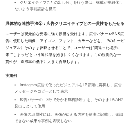
クリエイティブごとの出し分けを行う際は、構成が複雑化し
ないよう事前設計を徹底
具体的な連携手法②：広告クリエイティブとの一貫性をもたせる
ユーザーは視覚的な要素に強く影響を受けます。広告バナーやSNS広
告に使用した画像、アイコン、フォント、カラーなどを、LPのキービ
ジュアルにそのまま反映させることで、ユーザーは”間違った場所に
来てしまった”という違和感を抱きにくくなります。この視覚的な一
貫性が、直帰率の低下に大きく貢献します。
実施例
Instagram広告で使ったビジュアルをLP冒頭に再掲し、広告
メッセージをコピーとして表示
広告バナーの「3分で分かる無料診断」を、そのままLPのH2
見出しとして使用
画像のalt属性には、画像が伝える内容を簡潔に記載し、確認
できない成果や事例を表現しない