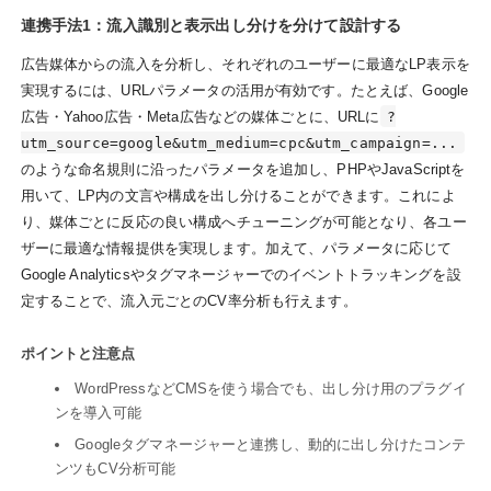
連携手法1：流入識別と表示出し分けを分けて設計する
広告媒体からの流入を分析し、それぞれのユーザーに最適なLP表示を
実現するには、URLパラメータの活用が有効です。たとえば、Google
広告・Yahoo広告・Meta広告などの媒体ごとに、URLに
?
utm_source=google&utm_medium=cpc&utm_campaign=...
のような命名規則に沿ったパラメータを追加し、PHPやJavaScriptを
用いて、LP内の文言や構成を出し分けることができます。これによ
り、媒体ごとに反応の良い構成へチューニングが可能となり、各ユー
ザーに最適な情報提供を実現します。加えて、パラメータに応じて
Google Analyticsやタグマネージャーでのイベントトラッキングを設
定することで、流入元ごとのCV率分析も行えます。
ポイントと注意点
WordPressなどCMSを使う場合でも、出し分け用のプラグイ
ンを導入可能
Googleタグマネージャーと連携し、動的に出し分けたコンテ
ンツもCV分析可能