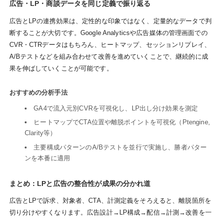
広告・LP・商談データを同じ定義で振り返る
広告とLPの連携効果は、定性的な印象ではなく、定量的なデータで判
断することが大切です。Google Analyticsや広告媒体の管理画面での
CVR・CTRデータはもちろん、ヒートマップ、セッションリプレイ、
A/Bテストなどを組み合わせて改善を進めていくことで、継続的に成
果を伸ばしていくことが可能です。
おすすめの分析手法
GA4で流入元別CVRを可視化し、LP出し分け効果を測定
ヒートマップでCTA位置や離脱ポイントを可視化（Ptengine,
Clarity等）
主要構成パターンのA/Bテストを並行で実施し、勝者パター
ンを本番に適用
まとめ：LPと広告の整合性が成果の分かれ道
広告とLPで訴求、対象者、CTA、計測定義をそろえると、離脱箇所を
切り分けやすくなります。広告設計→LP構成→配信→計測→改善を一