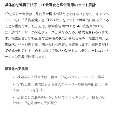
具体的な連携手法③：LP最適化と広告運用のセット設計
LPと広告の連携は、見た目や構成の話だけではありません。キャンペ
ーンごとに「広告設定」と「LP構成」をセットで戦略的に組み立てる
ことが重要です。たとえば、検索広告用のLPとSNS広告用のLPで
は、訪問ユーザーの関心フェーズが異なるため、構成も変わるべきで
す。検索広告とSNS広告で訪問者の状態が異なるかを、検索語句、広
告訴求、ページ内行動、問い合わせ内容から確認します。媒体名だけ
で構成を固定せず、必要に応じて訴求やCTAを出し分け、同じコンバ
ージョン定義で比較します。
最適化の実践例
検索広告：競合比較・価格・FAQのコンテンツ中心に構成
SNS広告：感情に訴える導入ストーリーや動画を配置し、導
入後イメージを形成
広告ごとの成果をGTMとGA4でトラッキングし、最もCVが
取れるLPを見極めて予算配分