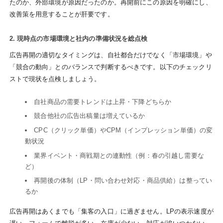
たのか、外部環境が原因だったのか。再開前にこの原因を明確にし、
改善策を用意することが肝要です。
2. 現時点の市場環境と社内の準備状況を総点検
広告再開の適切なタイミングは、自社都合だけでなく「市場環境」や
「競合の動向」とのバランスで判断するべきです。以下のチェックリ
ストで現状を点検しましょう。
自社商品の需要トレンドは上昇・下降どちらか
競合他社の広告出稿量は増えているか
CPC（クリック単価）やCPM（インプレッション単価）の変
動状況
業界イベント・商戦期との連動性（例：春の引越し需要な
ど）
再開後の体制（LP・問い合わせ対応・商品供給）は整ってい
るか
広告再開はあくまでも「集客の入口」に過ぎません。LPの表示速度が