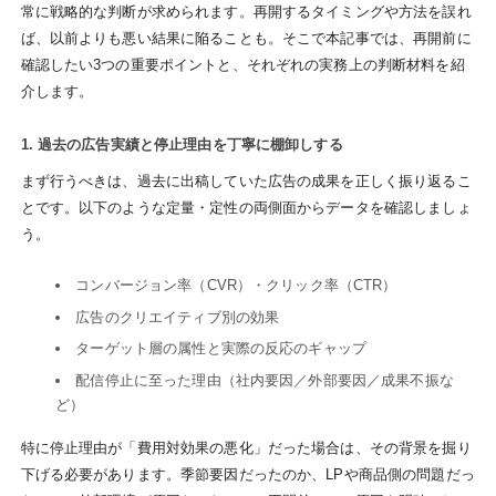
常に戦略的な判断が求められます。再開するタイミングや方法を誤れ
ば、以前よりも悪い結果に陥ることも。そこで本記事では、再開前に
確認したい3つの重要ポイントと、それぞれの実務上の判断材料を紹
介します。
1. 過去の広告実績と停止理由を丁寧に棚卸しする
まず行うべきは、過去に出稿していた広告の成果を正しく振り返るこ
とです。以下のような定量・定性の両側面からデータを確認しましょ
う。
コンバージョン率（CVR）・クリック率（CTR）
広告のクリエイティブ別の効果
ターゲット層の属性と実際の反応のギャップ
配信停止に至った理由（社内要因／外部要因／成果不振な
ど）
特に停止理由が「費用対効果の悪化」だった場合は、その背景を掘り
下げる必要があります。季節要因だったのか、LPや商品側の問題だっ