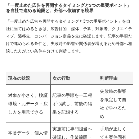
「一度止めた広告を再開するタイミングと3つの重要ポイント」
を自社で進める範囲と、外部へ依頼する境界
「一度止めた広告を再開するタイミングと3つの重要ポイント」を自
社に当てはめるときは、広告目的、媒体、予算、対象者、クリエイテ
ィブ、遷移先、コンバージョン定義を先に確認します。記事の手順だ
けで進められる条件と、失敗時の影響や関係者が増えるため外部へ相
談した方がよい条件を分けて判断します。
現在の状況
次の行動
判断理由
失敗時の影響
対象が小さく、検証
記事の手順を一工程
を限定して自
環境・元データ・戻
ずつ試し、前後の結
社で学べるた
し方を用意できる
果を記録する
め
実施前に専門担当へ
手順が正しく
本番データ、個人情
確認し、作業範囲・
ても案件固有