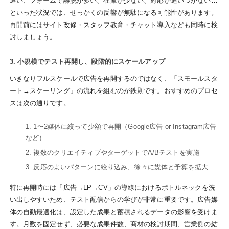
遅い、フォームで離脱が多い、在庫が少ない、対応が追いつかない…
といった状況では、せっかくの反響が無駄になる可能性があります。
再開前にはサイト改修・スタッフ教育・チャット導入なども同時に検
討しましょう。
3. 小規模でテスト再開し、段階的にスケールアップ
いきなりフルスケールで広告を再開するのではなく、「スモールスタ
ート→スケーリング」の流れを組むのが鉄則です。おすすめのプロセ
スは次の通りです。
1〜2媒体に絞って少額で再開（Google広告 or Instagram広告
など）
複数のクリエイティブやターゲットでA/Bテストを実施
反応のよいパターンに絞り込み、徐々に媒体と予算を拡大
特に再開時には「広告→LP→CV」の導線におけるボトルネックを洗
い出しやすいため、テスト配信からの学びが非常に重要です。広告媒
体の自動最適化は、設定した成果と蓄積されるデータの影響を受けま
す。月数を固定せず、必要な成果件数、商材の検討期間、営業側の結