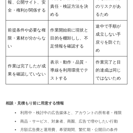
報、公開サイト、安
責任・検証方法を決
のリスクがあ
全・権利が関係する
める
るため
途中で手順が
前提条件や必要な権
作業開始前に現状と
成立しない手
限・素材が分からな
目的を棚卸しし、不
戻りを防ぐた
い
足情報を確認する
め
表示・動作・品質・
作業完了と目
作業は完了したが成
導線を利用環境でテ
的達成は同じ
果を確認していない
ストする
ではないため
相談・見積もり前に用意する情報
利用中・検討中の広告媒体と、アカウントの所有者・権限
商品・サービス、対象者、商圏、広告で増やしたい行動
月額広告費と運用費、希望期間、繁忙期・公開日の条件