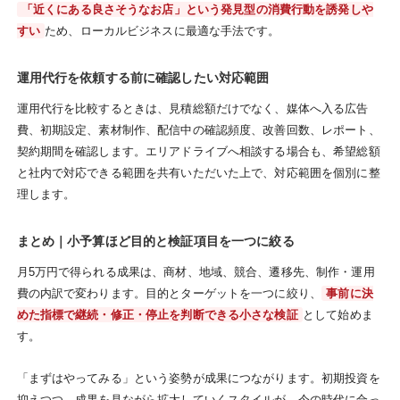
「近くにある良さそうなお店」という発見型の消費行動を誘発しや
すい
ため、ローカルビジネスに最適な手法です。
運用代行を依頼する前に確認したい対応範囲
運用代行を比較するときは、見積総額だけでなく、媒体へ入る広告
費、初期設定、素材制作、配信中の確認頻度、改善回数、レポート、
契約期間を確認します。エリアドライブへ相談する場合も、希望総額
と社内で対応できる範囲を共有いただいた上で、対応範囲を個別に整
理します。
まとめ｜小予算ほど目的と検証項目を一つに絞る
月5万円で得られる成果は、商材、地域、競合、遷移先、制作・運用
費の内訳で変わります。目的とターゲットを一つに絞り、
事前に決
めた指標で継続・修正・停止を判断できる小さな検証
として始めま
す。
「まずはやってみる」という姿勢が成果につながります。初期投資を
抑えつつ、成果を見ながら拡大していくスタイルが、今の時代に合っ