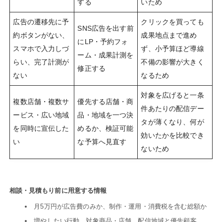
する
いため
広告の遷移先に予
クリックを買っても
SNS広告を出す前
約ボタンがない、
成果地点まで進め
にLP・予約フォ
スマホで入力しづ
ず、小予算ほど導線
ーム・成果計測を
らい、完了計測が
不備の影響が大きく
修正する
ない
なるため
対象を広げると一条
複数店舗・複数サ
優先する店舗・商
件あたりの配信デー
ービス・広い地域
品・地域を一つ決
タが薄くなり、何が
を同時に宣伝した
めるか、検証可能
効いたかを比較でき
い
な予算へ見直す
ないため
相談・見積もり前に用意する情報
月5万円が広告費のみか、制作・運用・消費税を含む総額か
増やしたい行動、対象商品・店舗、配信地域と優先顧客