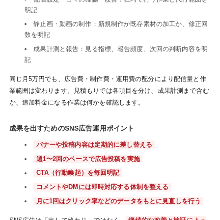
明記
静止画・動画の制作：新規制作か既存素材の加工か、修正回
数を明記
成果計測と報告：見る指標、報告頻度、次回の判断内容を明
記
同じ月5万円でも、広告費・制作費・運用費の配分により配信量と作
業範囲は変わります。見積もりでは各項目を分け、成果計測まで含む
か、追加料金になる作業は何かを確認します。
成果を出すためのSNS広告運用ポイント
バナーや投稿内容は定期的に差し替える
週1〜2回のペースで広告投稿を実施
CTA（行動喚起）を毎回明記
コメントやDMには即時対応する体制を整える
月に1回はクリック率などのデータをもとに見直しを行う