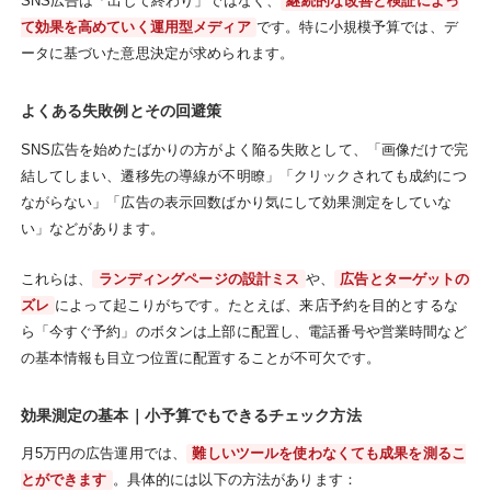
SNS広告は「出して終わり」ではなく、
継続的な改善と検証によっ
て効果を高めていく運用型メディア
です。特に小規模予算では、デ
ータに基づいた意思決定が求められます。
よくある失敗例とその回避策
SNS広告を始めたばかりの方がよく陥る失敗として、「画像だけで完
結してしまい、遷移先の導線が不明瞭」「クリックされても成約につ
ながらない」「広告の表示回数ばかり気にして効果測定をしていな
い」などがあります。
これらは、
ランディングページの設計ミス
や、
広告とターゲットの
ズレ
によって起こりがちです。たとえば、来店予約を目的とするな
ら「今すぐ予約」のボタンは上部に配置し、電話番号や営業時間など
の基本情報も目立つ位置に配置することが不可欠です。
効果測定の基本｜小予算でもできるチェック方法
月5万円の広告運用では、
難しいツールを使わなくても成果を測るこ
とができます
。具体的には以下の方法があります：