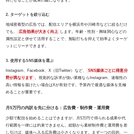
持たせることが成果の鍵になります。
2. ターゲットを絞り込む
地域密着型の広告では、配信エリアを横浜市や川崎市などに絞るだけ
でも、
広告効果が大きく向上
します。年齢・性別・興味関心などの
属性設定と併せて活用することで、無駄打ちを抑えて効率よくターゲ
ットにリーチできます。
3. 使用するSNS媒体を選ぶ
Instagram、Facebook、X（旧Twitter）など、
SNS媒体ごとに得意分
野が異なります
。視覚的な訴求が強い業種ならInstagram、速報性の
高い情報を届けたい場合はXが有効です。予算内で最適な媒体を見極
めることが重要です。
月5万円の内訳を先に分ける：広告費・制作費・運用費
少額で配信を始めることはできますが、月5万円で得られる成果や代
行範囲を一律には約束できません。総額から素材制作費と運用費を差
し引けば、媒体へ入る広告費は小さくなります。まず一つの目的、一