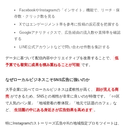
FacebookやInstagramの「インサイト」機能で、リーチ・保
存数・クリック数を見る
Xではエンゲージメント率を参考に投稿の反応度を把握する
Googleアナリティクスで、広告経由の流入数や直帰率を確認
する
LINE公式アカウントなどで問い合わせ件数を集計する
データに基づいて配信内容やクリエイティブを改善することで、
低
予算でも着実に成果を積み重ねることが可能
です。
なぜローカルビジネスこそSNS広告に強いのか
大手企業に比べてローカルビジネスは柔軟性が高く、
顔が見える商
売
ができるため、SNSとの相性が非常に良いのが特徴です。「○○区
で人気のパン屋」「地域密着の整体院」「地元で話題のカフェ」な
ど、
生活圏の中にある身近さが広告効果を高めます
。
特にInstagramのストーリーズ広告やXの地域指定プロモツイートは、