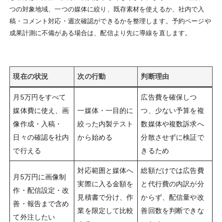
つの対象地域、一つの媒体に絞り、既存素材を使えるか、社内で入
稿・コメント対応・週次確認ができるかを整理します。予約ページや
成果計測に不備がある場合は、配信より先に導線を直します。
現在の状況
次の行動
判断理由
月5万円をすべて
広告費を確保しつ
媒体費に使え、画
一媒体・一目的に
つ、少ない予算を複
像作成・入稿・
絞った内製テスト
数媒体や複数訴求へ
日々の確認を社内
から始める
分散させずに検証で
で行える
きるため
対応範囲と媒体へ
総額だけでは広告費
月5万円に画像制
実際に入る金額を
と代行費の内訳が分
作・配信設定・改
見積書で分け、作
からず、配信量や改
善・報告まで含め
業を限定して比較
善回数を判断できな
て外注したい