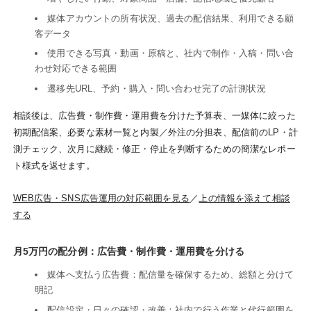
媒体アカウントの所有状況、過去の配信結果、利用できる顧
客データ
使用できる写真・動画・原稿と、社内で制作・入稿・問い合
わせ対応できる範囲
遷移先URL、予約・購入・問い合わせ完了の計測状況
相談後は、広告費・制作費・運用費を分けた予算表、一媒体に絞った
初期配信案、必要な素材一覧と内製／外注の分担表、配信前のLP・計
測チェック、次月に継続・修正・停止を判断するための簡潔なレポー
ト様式を返せます。
WEB広告・SNS広告運用の対応範囲を見る
／
上の情報を添えて相談
する
月5万円の配分例：広告費・制作費・運用費を分ける
媒体へ支払う広告費：配信量を確保するため、総額と分けて
明記
配信設定・日々の確認・改善：社内で行う作業と代行範囲を