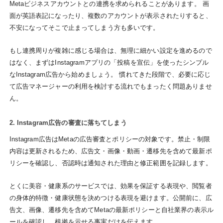
Metaビジネスアカウントとの連携を求められることがあります。 画
面が英語表記になったり、複数のアカウントが表示されたりすると、
不安になってそこで止まってしまう方も多いです。
もし連携周りが複雑に感じる場合は、無理に細かい設定を進めるので
はなく、まずはInstagramアプリの「投稿を宣伝」を使ったシンプル
なInstagram広告から始めましょう。 慣れてきた段階で、必要に応じ
て広告マネージャーの利用を検討する流れでもまったく問題ありませ
ん。
2. Instagram広告の審査に落ちてしまう
Instagram広告はMetaの広告審査とポリシーの対象です。禁止・制限
内容は更新されるため、広告文・画像・動画・遷移先を含めて最新ポ
リシーを確認し、否認時は通知された理由と修正範囲を記録します。
とくに美容・健康系のサービスでは、効果を保証する表現や、閲覧者
の身体的特徴・健康状態を決めつける表現を避けます。公開前に、広
告文、画像、遷移先を含めてMetaの最新ポリシーと自社業界の表示ル
ールを確認し、根拠を示せる事実だけを伝えます。