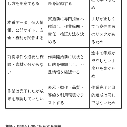
し方を用意できる
果を記録する
め
実施前に専門担当へ
手順が正しく
本番データ、個人情
確認し、作業範囲・
ても案件固有
報、公開サイト、安
責任・検証方法を決
のリスクがあ
全・権利が関係する
める
るため
途中で手順が
前提条件や必要な権
作業開始前に現状と
成立しない手
限・素材が分からな
目的を棚卸しし、不
戻りを防ぐた
い
足情報を確認する
め
表示・動作・品質・
作業完了と目
作業は完了したが成
導線を利用環境でテ
的達成は同じ
果を確認していない
ストする
ではないため
相談・見積もり前に用意する情報