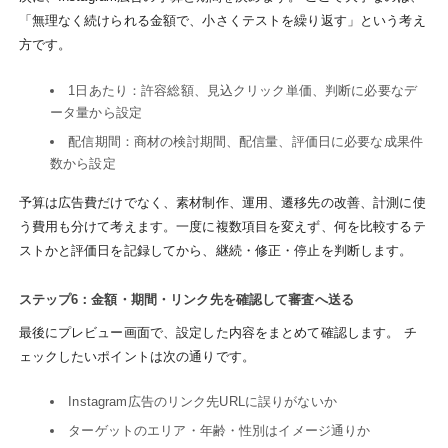
「無理なく続けられる金額で、小さくテストを繰り返す」という考え
方です。
1日あたり：許容総額、見込クリック単価、判断に必要なデ
ータ量から設定
配信期間：商材の検討期間、配信量、評価日に必要な成果件
数から設定
予算は広告費だけでなく、素材制作、運用、遷移先の改善、計測に使
う費用も分けて考えます。一度に複数項目を変えず、何を比較するテ
ストかと評価日を記録してから、継続・修正・停止を判断します。
ステップ6：金額・期間・リンク先を確認して審査へ送る
最後にプレビュー画面で、設定した内容をまとめて確認します。 チ
ェックしたいポイントは次の通りです。
Instagram広告のリンク先URLに誤りがないか
ターゲットのエリア・年齢・性別はイメージ通りか