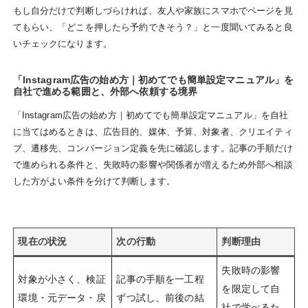
もし自分だけで判断しづらければ、友人や家族にスマホでページを見
てもらい、「どこを押したら予約できそう？」と一度聞いてみると良
いチェックになります。
「Instagram広告の始め方｜初めてでも簡単設定マニュアル」を
自社で進める範囲と、外部へ依頼する境界
「Instagram広告の始め方｜初めてでも簡単設定マニュアル」を自社
に当てはめるときは、広告目的、媒体、予算、対象者、クリエイティ
ブ、遷移先、コンバージョン定義を先に確認します。記事の手順だけ
で進められる条件と、失敗時の影響や関係者が増えるため外部へ相談
した方がよい条件を分けて判断します。
現在の状況
次の行動
判断理由
失敗時の影響
対象が小さく、検証
記事の手順を一工程
を限定して自
環境・元データ・戻
ずつ試し、前後の結
社で学べるた